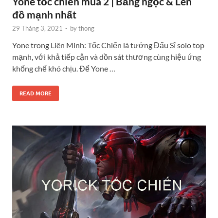
Yone tốc chiến mùa 2 | Bảng ngọc & Lên
đồ mạnh nhất
29 Tháng 3, 2021
-
by
thong
Yone trong Liên Minh: Tốc Chiến là tướng Đấu Sĩ solo top
mạnh, với khả tiếp cận và dồn sát thương cùng hiệu ứng
khống chế khó chịu. Để Yone …
READ MORE