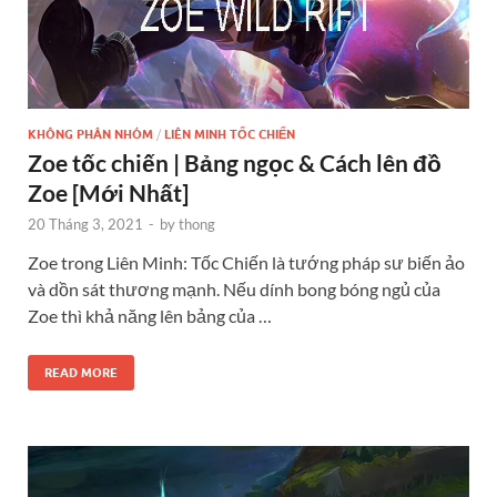
KHÔNG PHÂN NHÓM
/
LIÊN MINH TỐC CHIẾN
Zoe tốc chiến | Bảng ngọc & Cách lên đồ
Zoe [Mới Nhất]
20 Tháng 3, 2021
-
by
thong
Zoe trong Liên Minh: Tốc Chiến là tướng pháp sư biến ảo
và dồn sát thương mạnh. Nếu dính bong bóng ngủ của
Zoe thì khả năng lên bảng của …
READ MORE