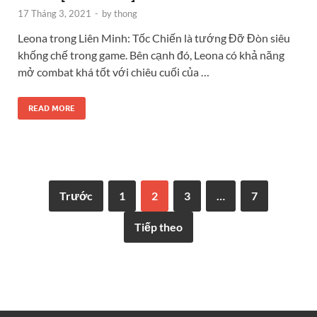
17 Tháng 3, 2021
-
by
thong
Leona trong Liên Minh: Tốc Chiến là tướng Đỡ Đòn siêu
khống chế trong game. Bên cạnh đó, Leona có khả năng
mở combat khá tốt với chiêu cuối của …
READ MORE
Trước
1
2
3
…
7
Tiếp theo