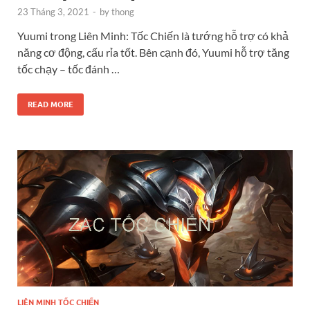
23 Tháng 3, 2021
-
by
thong
Yuumi trong Liên Minh: Tốc Chiến là tướng hỗ trợ có khả
năng cơ động, cấu rỉa tốt. Bên cạnh đó, Yuumi hỗ trợ tăng
tốc chạy – tốc đánh …
READ MORE
LIÊN MINH TỐC CHIẾN