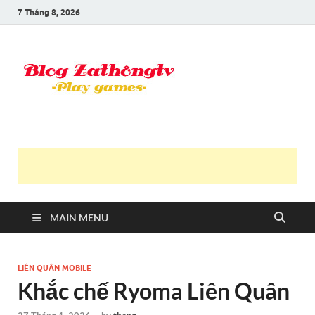
7 Tháng 8, 2026
Blog Trần
Game là niềm vui
Văn
Thông
MAIN MENU
LIÊN QUÂN MOBILE
Khắc chế Ryoma Liên Quân