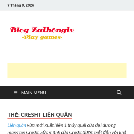
7 Tháng 8, 2026
Blog Trần
Game là niềm vui
Văn
Thông
MAIN MENU
THẺ:
CRESHT LIÊN QUÂN
Liên quân
vừa mới xuất hiện 1 thủy quải của đại dương
mang tên Cresht. Sức mạnh của Cresht được biết đến với khả