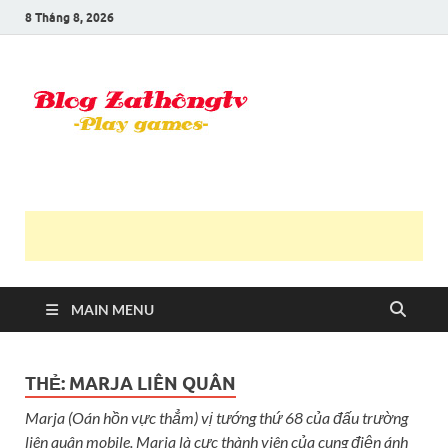
8 Tháng 8, 2026
Blog Trần
Game là niềm vui
Văn
Thông
MAIN MENU
THẺ:
MARJA LIÊN QUÂN
Marja (Oán hồn vực thẳm) vị tướng thứ 68 của đấu trường
liên quân mobile. Marja là cực thành viên của cung điện ánh