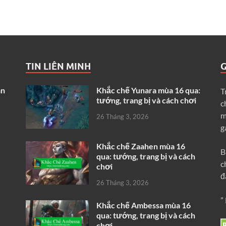
TIN LIÊN MINH
G
ân
Khắc chế Yunara mùa 16 qua:
T
tướng, trang bị và cách chơi
c
m
26 Tháng 3, 2026
g
Khắc chế Zaahen mùa 16
B
qua: tướng, trang bị và cách
c
chơi
đ
26 Tháng 3, 2026
”
Khắc chế Ambessa mùa 16
qua: tướng, trang bị và cách
chơi