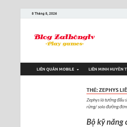
8 Tháng 8, 2026
Blog
Game là niềm
LIÊN QUÂN MOBILE
LIÊN MINH HUYỀN 
THẺ:
ZEPHYS LI
Zephys là tướng đấu s
rừng/ solo đường đơn
Bộ kỹ năng 