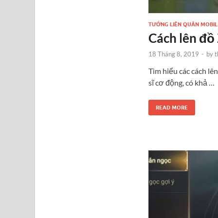
TƯỚNG LIÊN QUÂN MOBIL
Cách lên đồ
18 Tháng 8, 2019
-
by
t
Tìm hiểu các cách lê
sĩ cơ động, có khả …
READ MORE