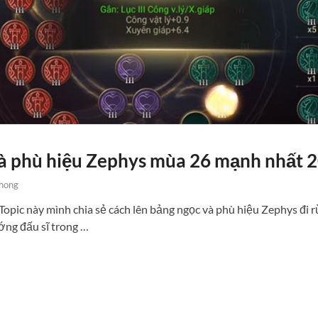
à phù hiệu Zephys mùa 26 mạnh nhất 
hong
pic này mình chia sẻ cách lên bảng ngọc và phù hiệu Zephys đi r
ớng đấu sĩ trong …