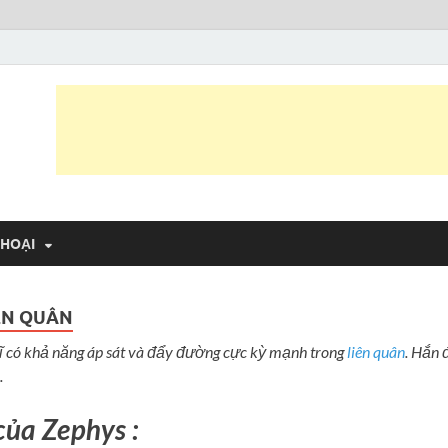
 Trần Văn Thông
 vui
THOẠI
ÊN QUÂN
ĩ có khả năng áp sát và đẩy đường cực kỳ mạnh trong
liên quân
. Hắn 
.
của Zephys :