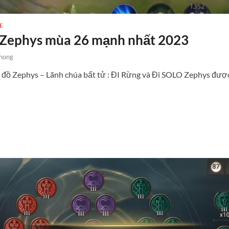
E
 Zephys mùa 26 mạnh nhất 2023
hong
n đồ Zephys – Lãnh chúa bất tử : ĐI Rừng và Đi SOLO Zephys được