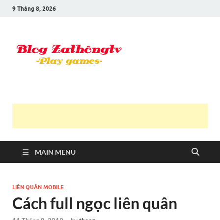
9 Tháng 8, 2026
Blog Trần
Game là niềm vui
Văn
Thông
MAIN MENU
LIÊN QUÂN MOBILE
Cách full ngọc liên quân