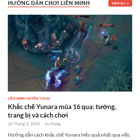
HƯỚNG DẪN CHƠI LIÊN MINH
VIEW ALL
LIÊN MINH HUYỀN THOẠI
Khắc chế Yunara mùa 16 qua: tướng,
trang bị và cách chơi
26 Tháng 3, 2026
-
by
thong
Hướng dẫn cách khắc chế Yunara hiệu quả nhất qua việc