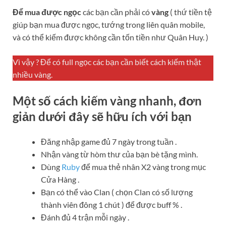
Để mua được ngọc
các bạn cần phải có
vàng
( thứ tiền tệ
giúp bạn mua được ngọc, tướng trong liên quân mobile,
và có thể kiếm được không cần tốn tiền như Quân Huy. )
Vì vậy ? Để có full ngọc các bạn cần biết cách kiếm thật
nhiều vàng.
Một số cách kiếm vàng nhanh, đơn
giản dưới đây sẽ hữu ích với bạn
Đăng nhập game đủ 7 ngày trong tuần .
Nhận vàng từ hòm thư của bạn bè tặng mình.
Dùng
Ruby
để mua thẻ nhân X2 vàng trong mục
Cửa Hàng .
Bạn có thể vào Clan ( chọn Clan có số lượng
thành viên đông 1 chút ) để được buff % .
Đánh đủ 4 trận mỗi ngày .