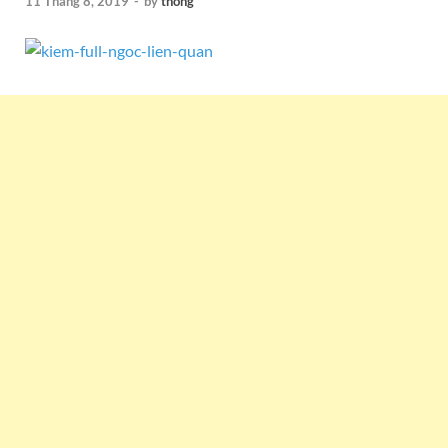
11 Tháng 8, 2019
-
by
thong