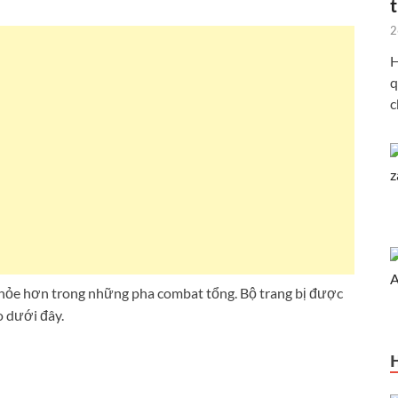
2
H
q
c
khỏe hơn trong những pha combat tổng. Bộ trang bị được
o dưới đây.