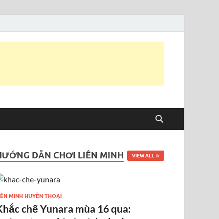
HƯỚNG DẪN CHƠI LIÊN MINH
VIEW ALL
IÊN MINH HUYỀN THOẠI
Khắc chế Yunara mùa 16 qua: