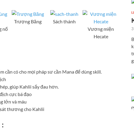
L
Trượng Băng
Sách thánh
g nổ
Vương miện
3
Hecate
B
k
t
g
ểm cần có cho mọi pháp sư cần Mana để dùng skill.
ịch
ép, giúp Kahlii sấy đau hơn.
địch cực bá đạo
ng lớn và máu
sát thương cho Kahlii
 :