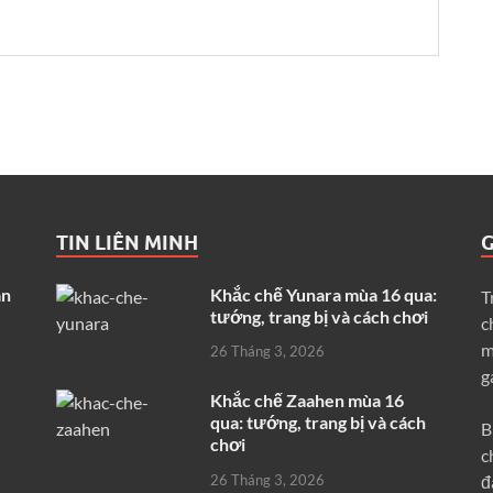
TIN LIÊN MINH
G
ân
Khắc chế Yunara mùa 16 qua:
T
tướng, trang bị và cách chơi
c
m
26 Tháng 3, 2026
g
Khắc chế Zaahen mùa 16
qua: tướng, trang bị và cách
B
chơi
c
đ
26 Tháng 3, 2026