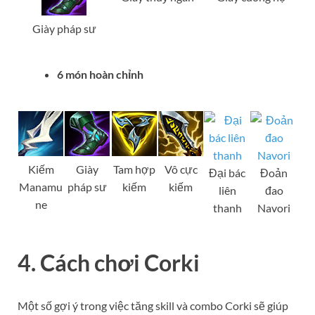
Giày pháp sư
6 món hoàn chỉnh
Kiếm
Giày
Tam hợp
Vô cực
Đại bác
Đoản
Manamu
pháp sư
kiếm
kiếm
liên
đao
ne
thanh
Navori
4. Cách chơi Corki
Một số gợi ý trong việc tăng skill và combo Corki sẽ giúp