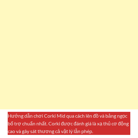
Hướng dẫn chơi Corki Mid qua cách lên đồ và bảng ngọc
bổ trợ chuẩn nhất. Corki được đánh giá là xạ thủ cơ động
cao và gây sát thương cả vật lý lẫn phép.