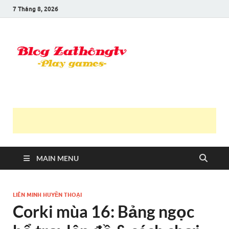
7 Tháng 8, 2026
Blog Trần
Game là niềm vui
Văn
Thông
MAIN MENU
LIÊN MINH HUYỀN THOẠI
Corki mùa 16: Bảng ngọc