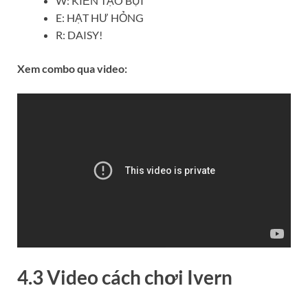
W: KIẾN TẠO BỤI
E: HẠT HƯ HỎNG
R: DAISY!
Xem combo qua video:
4.3 Video cách chơi
Ivern