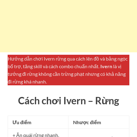
Hướng dẫn chơi Ivern rừng qua cách lên đồ và bảng ngọc
bổ trợ, tăng skill và cách combo chuẩn nhất.
Ivern
là vị
tướng đi rừng không cần trừng phạt nhưng có khả năng
đi rừng khá nhanh.
Cách chơi
Ivern
– Rừng
Ưu điểm
Nhược điểm
+ Ăn quái rừng nhanh,