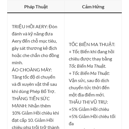
Pháp Thuật
Cảm Hứng
TRIỆU HỒI AERY: Đòn
đánh và kỹ năng đưa
Aery đến chỗ mục tiêu,
TỐC BIẾN MA THUẬT:
gây sát thương kẻ địch
+ Tốc Biến khi đang hồi
hoặc che chắn cho đồng
chiêu được thay bằng
minh.
Tốc Biến Ma Thuật
.
ÁO CHOÀNG MÂY:
+
Tốc Biến Ma Thuật
:
Tăng tốc độ di chuyển
Vận sức, sau đó dịch
và đi xuyên vật thể sau
chuyển tức thời đến
khi dùng Phép Bổ Trợ.
một địa điểm mới.
THĂNG TIẾN SỨC
THẤU THỊ VŨ TRỤ:
MẠNH: Nhận thêm
+5% Giảm Hồi chiêu
10% Giảm Hồi chiêu khi
+5% Giảm Hồi chiêu tối
đạt cấp 10. Giảm Hồi
đa
chiêu phụ trội trở thành