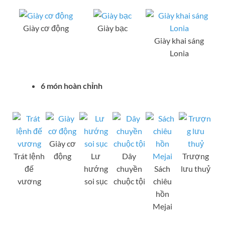
Giày cơ động
Giày bạc
Giày khai sáng
Lonia
6 món hoàn chỉnh
Giày cơ
Trát lệnh
động
Lư
Dây
Trượng
đế
hướng
chuyền
Sách
lưu thuỷ
vương
soi sục
chuộc tội
chiêu
hồn
Mejai