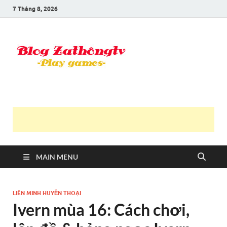
7 Tháng 8, 2026
Blog Trần
Game là niềm vui
Văn
Thông
MAIN MENU
LIÊN MINH HUYỀN THOẠI
Ivern mùa 16: Cách chơi,