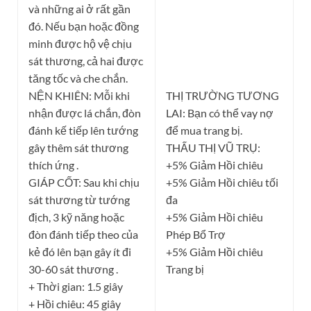
và những ai ở rất gần
đó. Nếu bạn hoặc đồng
minh được hộ vệ chịu
sát thương, cả hai được
tăng tốc và che chắn.
NỆN KHIÊN: Mỗi khi
THỊ TRƯỜNG TƯƠNG
nhận được lá chắn, đòn
LAI: Bạn có thể vay nợ
đánh kế tiếp lên tướng
để mua trang bị.
gây thêm sát thương
THẤU THỊ VŨ TRỤ:
thích ứng .
+5% Giảm Hồi chiêu
GIÁP CỐT: Sau khi chịu
+5% Giảm Hồi chiêu tối
sát thương từ tướng
đa
địch, 3 kỹ năng hoặc
+5% Giảm Hồi chiêu
đòn đánh tiếp theo của
Phép Bổ Trợ
kẻ đó lên bạn gây ít đi
+5% Giảm Hồi chiêu
30-60 sát thương .
Trang bị
+ Thời gian: 1.5 giây
+ Hồi chiêu: 45 giây