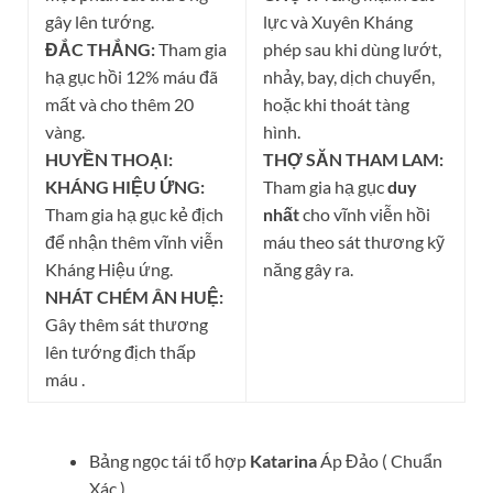
gây lên tướng.
lực và Xuyên Kháng
ĐẮC THẮNG:
Tham gia
phép sau khi dùng lướt,
hạ gục hồi 12% máu đã
nhảy, bay, dịch chuyển,
mất và cho thêm 20
hoặc khi thoát tàng
vàng.
hình.
HUYỀN THOẠI:
THỢ SĂN THAM LAM:
KHÁNG HIỆU ỨNG:
Tham gia hạ gục
duy
Tham gia hạ gục kẻ địch
nhất
cho vĩnh viễn hồi
để nhận thêm vĩnh viễn
máu theo sát thương kỹ
Kháng Hiệu ứng.
năng gây ra.
NHÁT CHÉM ÂN HUỆ:
Gây thêm sát thương
lên tướng địch thấp
máu .
Bảng ngọc tái tổ hợp
Katarina
Áp Đảo ( Chuẩn
Xác )