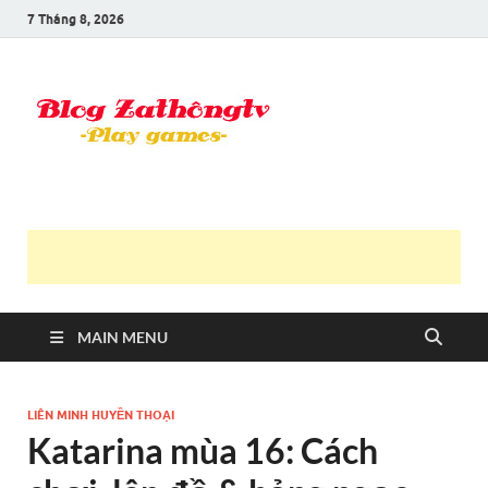
7 Tháng 8, 2026
Blog Trần
Game là niềm vui
Văn
Thông
MAIN MENU
LIÊN MINH HUYỀN THOẠI
Katarina mùa 16: Cách