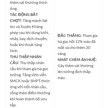
thêm sát thương thích
ứng.
TÁC ĐỘNG BẤT
CHỢT:
Tăng mạnh Sát
lực và Xuyên Kháng
phép sau khi dùng lướt,
ĐẮC THẮNG:
Tham gia
nhảy, bay, dịch chuyển,
hạ gục hồi 12% máu đã
hoặc khi thoát tàng
mất và cho thêm 20
hình.
vàng.
THU THẬP NHÃN
NHÁT CHÉM ÂN HUỆ:
CẦU
: Thu thập nhãn
Gây thêm sát thương
cầu khi tham gia hạ gục
lên tướng địch thấp
tướng. Tăng vĩnh viễn
máu .
SMCK hoặc SMPT thích
ứng với mỗi nhãn cầu,
cộng thêm điểm thưởng
khi hoàn thành bộ sưu
tập.