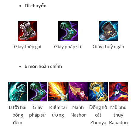
Di chuyển
Giày thép gai
Giày pháp sư
Giày thuỷ ngân
6 món hoàn chỉnh
Lưỡi hái
Giày
Kiếm tai
Nanh
Đồng hồ
Mũ phù
bóng
pháp sư
ương
Nashor
cát
thuỷ
đêm
Zhonya
Rabadon