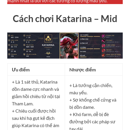
mạnh nhất là đối với các tướng có lượng máu yếu.
Cách chơi
Katarina
– Mid
Ưu điểm
Nhược điểm
+ Là 1 sát thủ, Katarina
+ Là tướng cận chiến,
dồn dame cực nhanh và
máu yếu.
giảm hồi chiêu từ nội tại
+ Sợ khống chế cứng và
Tham Lam.
bị dồn dame.
+ Chiêu cuối được hồi
+ Khó farm, dễ bị đè
sau khi hạ gụt kẻ địch
đường bởi các pháp sư
giúp Katarina có thể ám
tay dài.