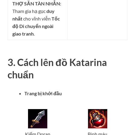
THỢ SĂN TÀN NHẪN:
Tham gia hạ gục
duy
nhất
cho vĩnh viễn
Tốc
độ Di chuyển ngoài
giao tranh
.
3. Cách lên đồ
Katarina
chuẩn
Trang bị khởi đầu
Kiếm Doran
Bình máu