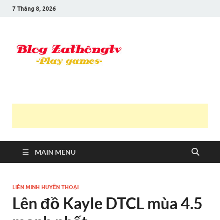
7 Tháng 8, 2026
Blog Trần
Game là niềm vui
Văn
Thông
MAIN MENU
LIÊN MINH HUYỀN THOẠI
Lên đồ Kayle DTCL mùa 4.5