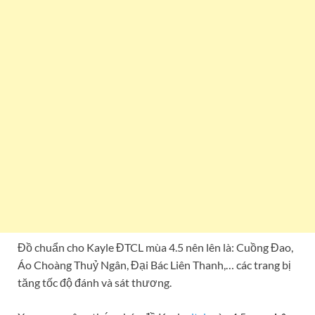
Đồ chuẩn cho Kayle ĐTCL mùa 4.5 nên lên là: Cuồng Đao,
Áo Choàng Thuỷ Ngân, Đại Bác Liên Thanh,… các trang bị
tăng tốc độ đánh và sát thương.