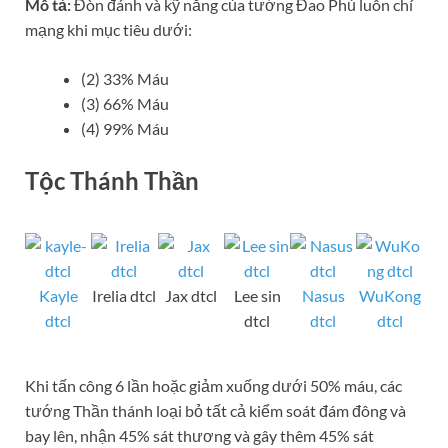
Mô tả:
Đòn đánh và kỹ năng của tướng Đao Phủ luôn chí
mạng khi mục tiêu dưới:
(2) 33% Máu
(3) 66% Máu
(4) 99% Máu
Tộc Thánh Thần
Kayle
Irelia dtcl
Jax dtcl
Lee sin
Nasus
WuKong
dtcl
dtcl
dtcl
dtcl
Khi tấn công 6 lần hoặc giảm xuống dưới 50% máu, các
tướng Thần thánh loại bỏ tất cả kiểm soát đám đông và
bay lên, nhận 45% sát thương và gây thêm 45% sát