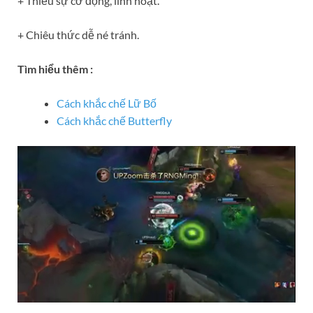
+ Thiếu sự cơ động, linh hoạt.
+ Chiêu thức dễ né tránh.
Tìm hiểu thêm :
Cách khắc chế Lữ Bố
Cách khắc chế Butterfly