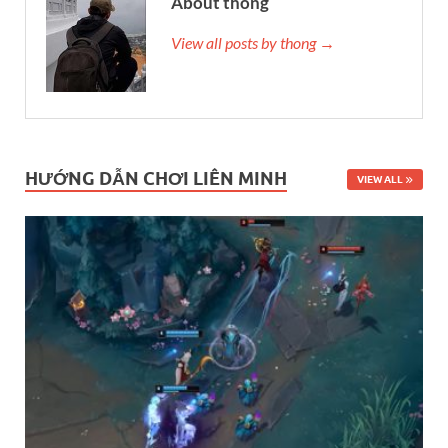
About thong
View all posts by thong →
HƯỚNG DẪN CHƠI LIÊN MINH
VIEW ALL