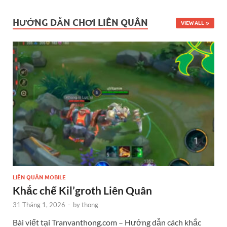
HƯỚNG DẪN CHƠI LIÊN QUÂN
VIEW ALL
LIÊN QUÂN MOBILE
Khắc chế Kil’groth Liên Quân
31 Tháng 1, 2026
-
by
thong
Bài viết tại Tranvanthong.com – Hướng dẫn cách khắc