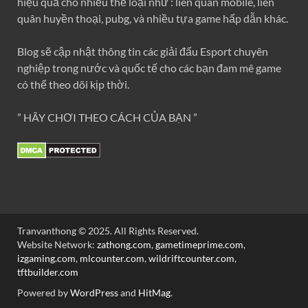
hiệu quả cho nhiều thể loại như : liên quân mobile, liên
quân huyền thoại, pubg, và nhiều tựa game hấp dẫn khác.
Blog sẽ cập nhật thông tin các giải đấu Esport chuyên
nghiệp trong nước và quốc tế cho các bạn đam mê game
có thể theo dõi kịp thời.
” HÃY CHƠI THEO CÁCH CỦA BẠN ”
Tranvanthong © 2025. All Rights Reserved.
Website Network:
zathong.com
,
gametimeprime.com
,
izgaming.com
,
mlcounter.com
,
wildriftcounter.com
,
tftbuilder.com
Powered by
WordPress
and
HitMag
.