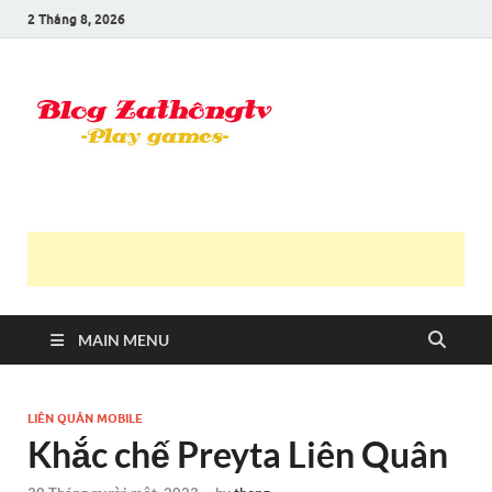
2 Tháng 8, 2026
Blog Trần
Game là niềm vui
Văn
Thông
MAIN MENU
LIÊN QUÂN MOBILE
Khắc chế Preyta Liên Quân