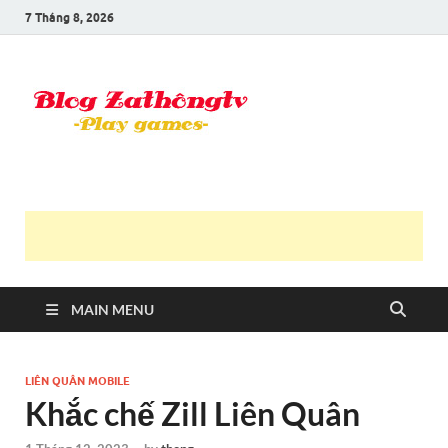
7 Tháng 8, 2026
Blog Trần
Game là niềm vui
Văn
Thông
MAIN MENU
LIÊN QUÂN MOBILE
Khắc chế Zill Liên Quân