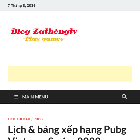
7 Tháng 8, 2026
Blog Trần
Game là niềm vui
Văn
Thông
MAIN MENU
LỊCH THI ĐẤU
/
PUBG
Lịch & bảng xếp hạng Pubg