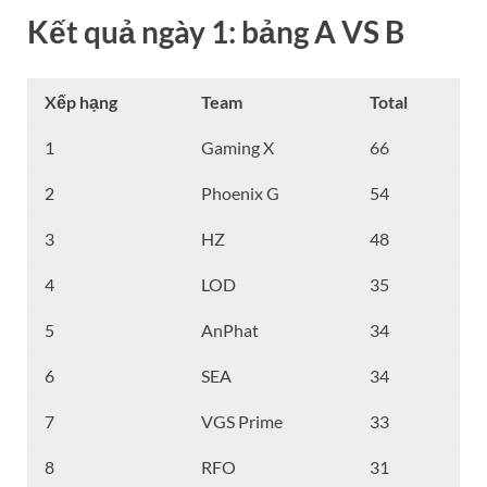
Kết quả ngày 1: bảng A VS B
Xếp hạng
Team
Total
1
Gaming X
66
2
Phoenix G
54
3
HZ
48
4
LOD
35
5
AnPhat
34
6
SEA
34
7
VGS Prime
33
8
RFO
31