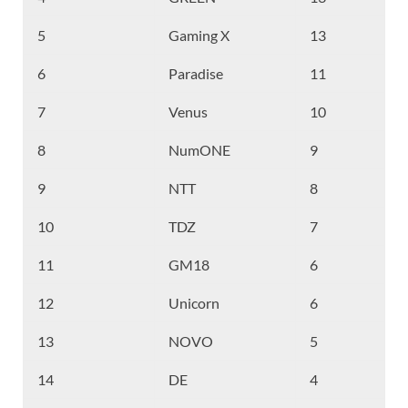
5
Gaming X
13
6
Paradise
11
7
Venus
10
8
NumONE
9
9
NTT
8
10
TDZ
7
11
GM18
6
12
Unicorn
6
13
NOVO
5
14
DE
4