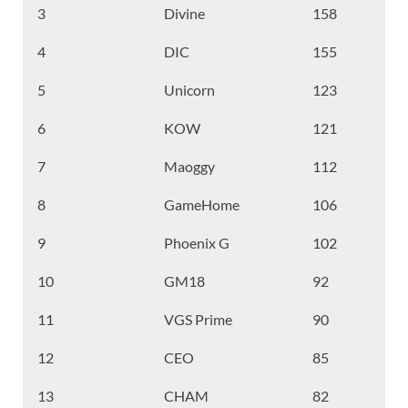
3
Divine
158
4
DIC
155
5
Unicorn
123
6
KOW
121
7
Maoggy
112
8
GameHome
106
9
Phoenix G
102
10
GM18
92
11
VGS Prime
90
12
CEO
85
13
CHAM
82