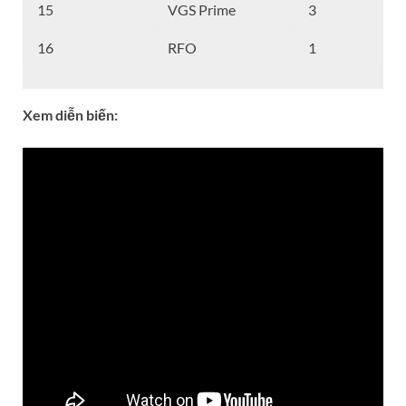
15
VGS Prime
3
16
RFO
1
Xem diễn biến: