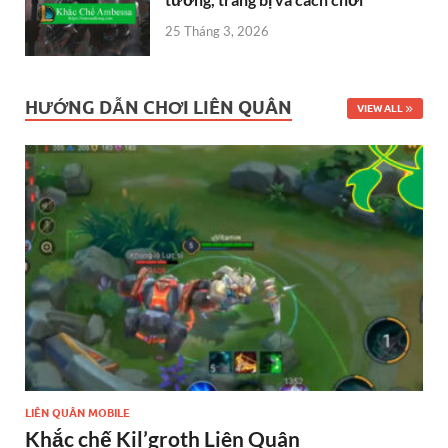
25 Tháng 3, 2026
HƯỚNG DẪN CHƠI LIÊN QUÂN
VIEW ALL
LIÊN QUÂN MOBILE
Khắc chế Kil’groth Liên Quân