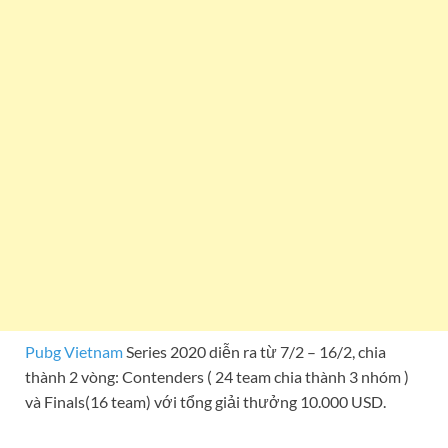
Pubg Vietnam
Series 2020 diễn ra từ 7/2 – 16/2, chia
thành 2 vòng: Contenders ( 24 team chia thành 3 nhóm )
và Finals(16 team) với tổng giải thưởng 10.000 USD.