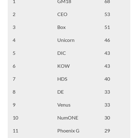
1
GM18
68
2
CEO
53
3
Box
51
4
Unicorn
46
5
DIC
43
6
KOW
43
7
HDS
40
8
DE
33
9
Venus
33
10
NumONE
30
11
Phoenix G
29