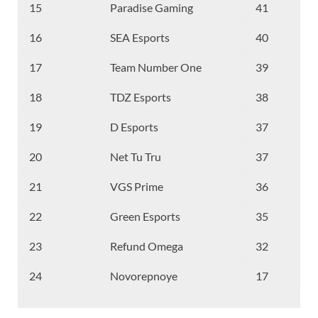
15
Paradise Gaming
41
16
SEA Esports
40
17
Team Number One
39
18
TDZ Esports
38
19
D Esports
37
20
Net Tu Tru
37
21
VGS Prime
36
22
Green Esports
35
23
Refund Omega
32
24
Novorepnoye
17