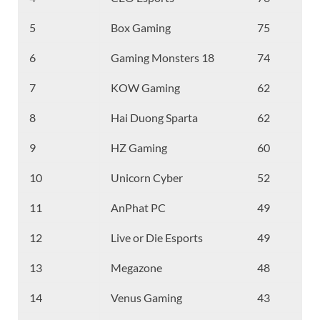
5
Box Gaming
75
6
Gaming Monsters 18
74
7
KOW Gaming
62
8
Hai Duong Sparta
62
9
HZ Gaming
60
10
Unicorn Cyber
52
11
AnPhat PC
49
12
Live or Die Esports
49
13
Megazone
48
14
Venus Gaming
43