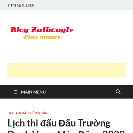
7 Tháng 8, 2026
Blog Trần
Game là niềm vui
Văn
Thông
MAIN MENU
LỊCH THI ĐẤU LIÊN QUÂN
Lịch thi đấu Đấu Trường