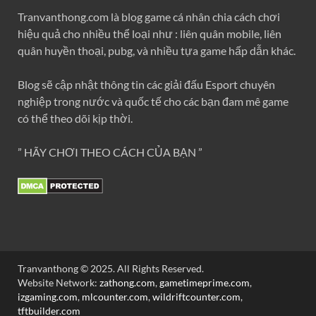
Tranvanthong.com là blog game cá nhân chia cách chơi
hiệu quả cho nhiều thể loại như : liên quân mobile, liên
quân huyền thoại, pubg, và nhiều tựa game hấp dẫn khác.
Blog sẽ cập nhật thông tin các giải đấu Esport chuyên
nghiệp trong nước và quốc tế cho các bạn đam mê game
có thể theo dõi kịp thời.
” HÃY CHƠI THEO CÁCH CỦA BẠN ”
Tranvanthong © 2025. All Rights Reserved.
Website Network:
zathong.com
,
gametimeprime.com
,
izgaming.com
,
mlcounter.com
,
wildriftcounter.com
,
tftbuilder.com