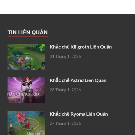
TIN LIÊN QUÂN
Khắc chế Kil’groth Liên Quân
31 Tháng 1, 2026
Khắc chế Astrid Liên Quân
28 Tháng 1, 2026
Khắc chế Ryoma Liên Quân
27 Tháng 1, 2026