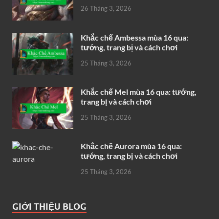
26 Tháng 3, 2026
Khắc chế Ambessa mùa 16 qua:
tướng, trang bị và cách chơi
25 Tháng 3, 2026
Khắc chế Mel mùa 16 qua: tướng,
trang bị và cách chơi
25 Tháng 3, 2026
Khắc chế Aurora mùa 16 qua:
tướng, trang bị và cách chơi
25 Tháng 3, 2026
GIỚI THIỆU BLOG