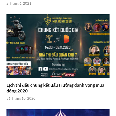
2 Tháng 6, 2021
Lịch thi đấu chung kết đấu trường danh vọng mùa
đông 2020
31 Tháng 10, 2020