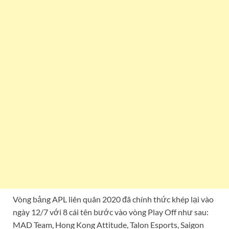
Vòng bảng APL liên quân 2020 đã chính thức khép lại vào
ngày 12/7 với 8 cái tên bước vào vòng Play Off như sau:
MAD Team, Hong Kong Attitude, Talon Esports, Saigon