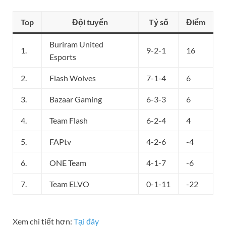
Top
Đội tuyển
Tỷ số
Điểm
Buriram United
1.
9-2-1
16
Esports
2.
Flash Wolves
7-1-4
6
3.
Bazaar Gaming
6-3-3
6
4.
Team Flash
6-2-4
4
5.
FAPtv
4-2-6
-4
6.
ONE Team
4-1-7
-6
7.
Team ELVO
0-1-11
-22
Xem chi tiết hơn:
Tại đây