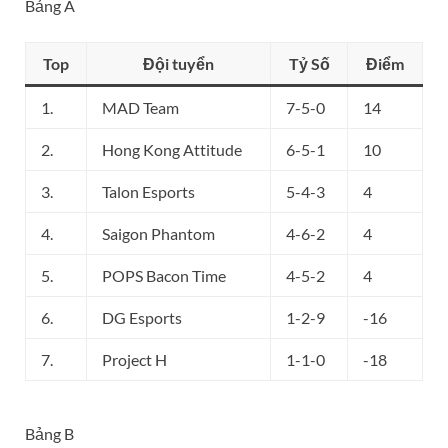
Bảng A
Top
Đội tuyển
Tỷ Số
Điểm
1.
MAD Team
7-5-0
14
2.
Hong Kong Attitude
6-5-1
10
3.
Talon Esports
5-4-3
4
4.
Saigon Phantom
4-6-2
4
5.
POPS Bacon Time
4-5-2
4
6.
DG Esports
1-2-9
-16
7.
Project H
1-1-0
-18
Bảng B