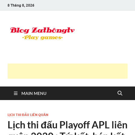
8 Tháng 8, 2026
Blog Trần
Game là niềm vui
Văn
Thông
MAIN MENU
LỊCH THI ĐẤU LIÊN QUÂN
Lịch thi đấu Playoff APL liên