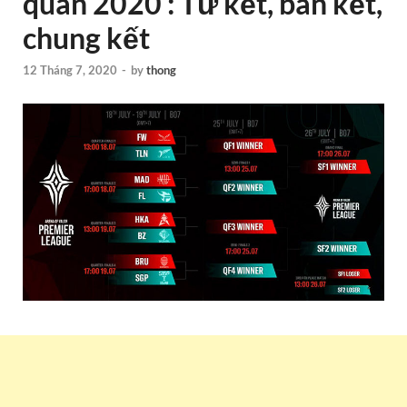
quân 2020 : Tứ kết, bán kết,
chung kết
12 Tháng 7, 2020
-
by
thong