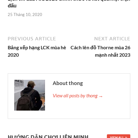
đấu
25 Tháng 10, 2020
PREVIOUS ARTICLE
NEXT ARTICLE
Bảng xếp hạng LCK mùa hè
Cách lên đồ Thorne mùa 26
2020
mạnh nhất 2023
About thong
View all posts by thong →
HƯỚNG DẪN CHƠI LIÊN MINH
VIEW ALL