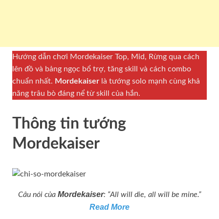
Hướng dẫn chơi
Mordekaiser Top, Mid, Rừng qua cách
lên đồ và bảng ngọc bổ trợ, tăng skill và cách combo
chuẩn nhất.
Mordekaiser
là tướng solo mạnh cùng khả
năng trâu bò đáng nể từ skill của hắn.
Thông tin tướng
Mordekaiser
Mordekaiser
Câu nói của
: “All will die, all will be mine.”
Read More