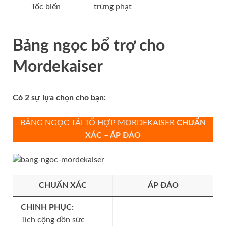
Tốc biến
trừng phạt
Bảng ngọc bổ trợ
cho
Mordekaiser
Có 2 sự lựa chọn cho bạn:
BẢNG NGỌC TÁI TỔ HỢP MORDEKAISER
CHUẨN
XÁC – ÁP ĐẢO
CHUẨN XÁC
ÁP ĐẢO
CHINH PHỤC:
Tích cộng dồn sức