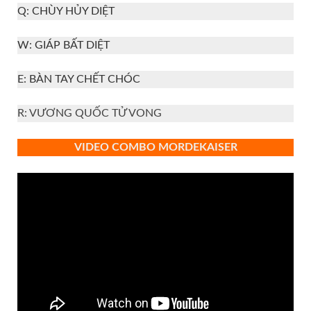
Q: CHÙY HỦY DIỆT
W: GIÁP BẤT DIỆT
E: BÀN TAY CHẾT CHÓC
R: VƯƠNG QUỐC TỬ VONG
VIDEO
COMBO MORDEKAISER