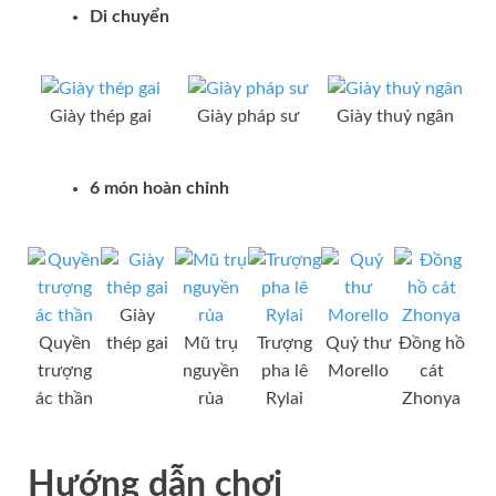
Di chuyển
Giày thép gai
Giày pháp sư
Giày thuỷ ngân
6 món hoàn chỉnh
Giày
Quyền
thép gai
Mũ trụ
Trượng
Quỷ thư
Đồng hồ
trượng
nguyền
pha lê
Morello
cát
ác thần
rủa
Rylai
Zhonya
Hướng dẫn chơi