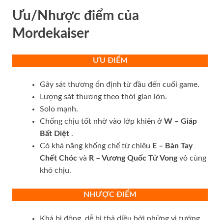
Ưu/Nhược điểm của
Mordekaiser
ƯU ĐIỂM
Gây sát thương ổn định từ đầu đến cuối game.
Lượng sát thương theo thời gian lớn.
Solo mạnh.
Chống chịu tốt nhờ vào lớp khiên ở
W – Giáp
Bất Diệt
.
Có khả năng khống chế từ chiêu
E – Bàn Tay
Chết Chóc
và
R – Vương Quốc Tử Vong
vô cùng
khó chịu.
NHƯỢC ĐIỂM
Khá bị động, dễ bị thả diều bởi những vị tướng