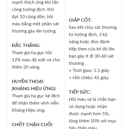
mạnh thích ứng khi tấn
công tướng địch. Khi
đạt 10 cộng dồn, hồi
GIÁP CỐT:
máu bằng một phần sát
Sau khi chịu sát thương
thương gây lên tướng.
từ tướng địch, 3 kỹ
năng hoặc đòn đánh
ĐẮC THẮNG:
tiếp theo của kẻ đó lên
Tham gia hạ gục hồi
bạn gây ít đi 30-60 sát
12% máu đã mất và cho
thương
.
thêm 20 vàng.
+ Thời gian: 1.5 giây
+ Hồi chiêu: 45 giây
HUYỀN THOẠI
(KHÁNG HIỆU ỨNG):
TIẾP SỨC:
Tham gia hạ gục kẻ địch
Hồi máu và lá chắn bạn
để nhận thêm vĩnh viễn
sử dụng hoặc nhận
Kháng Hiệu ứng.
được mạnh hơn 5%,
tăng thêm 10% với mục
CHỐT CHẶN CUỐI
tiêu thấp máu .