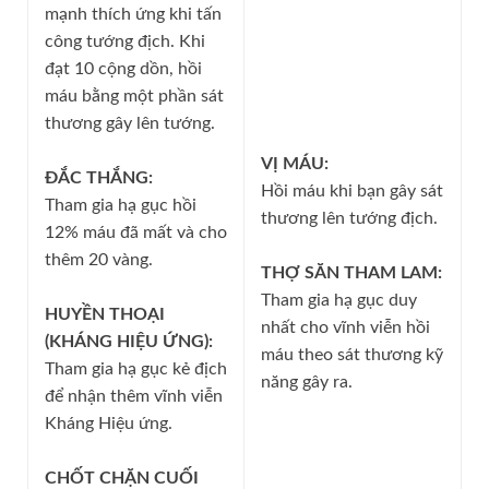
mạnh thích ứng khi tấn
công tướng địch. Khi
đạt 10 cộng dồn, hồi
máu bằng một phần sát
thương gây lên tướng.
VỊ MÁU:
ĐẮC THẮNG:
Hồi máu khi bạn gây sát
Tham gia hạ gục hồi
thương lên tướng địch.
12% máu đã mất và cho
thêm 20 vàng.
THỢ SĂN THAM LAM:
Tham gia hạ gục duy
HUYỀN THOẠI
nhất cho vĩnh viễn hồi
(KHÁNG HIỆU ỨNG):
máu theo sát thương kỹ
Tham gia hạ gục kẻ địch
năng gây ra.
để nhận thêm vĩnh viễn
Kháng Hiệu ứng.
CHỐT CHẶN CUỐI