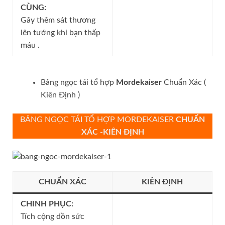
CÙNG:
Gây thêm sát thương
lên tướng khi bạn thấp
máu .
Bảng ngọc tái tổ hợp
Mordekaiser
Chuẩn Xác (
Kiên Định )
BẢNG NGỌC TÁI TỔ HỢP MORDEKAISER
CHUẨN
XÁC -KIÊN ĐỊNH
CHUẨN XÁC
KIÊN ĐỊNH
CHINH PHỤC:
Tích cộng dồn sức