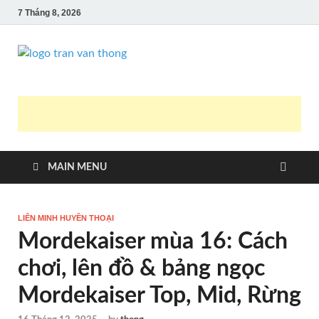
7 Tháng 8, 2026
Blog Trần Văn
Game là niềm vui
Thông
MAIN MENU
LIÊN MINH HUYỀN THOẠI
Mordekaiser mùa 16: Cách
chơi, lên đồ & bảng ngọc
Mordekaiser Top, Mid, Rừng