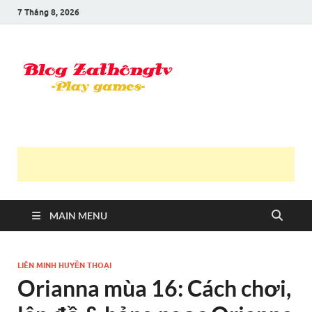
7 Tháng 8, 2026
Blog Trần
Game là niềm vui
Văn
Thông
MAIN MENU
LIÊN MINH HUYỀN THOẠI
Orianna mùa 16: Cách chơi,