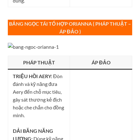
dùng.
BẢNG NGỌC TÁI TỔ HỢP
ORIANNA ( PHÁP THUẬT –
ÁP ĐẢO )
PHÁP THUẬT
ÁP ĐẢO
TRIỆU HỒI AERY:
Đòn
đánh và kỹ năng đưa
Aery đến chỗ mục tiêu,
gây sát thương kẻ địch
hoặc che chắn cho đồng
minh.
DẢI BĂNG NĂNG
LƯỢNG:
Dùng kỹ năng