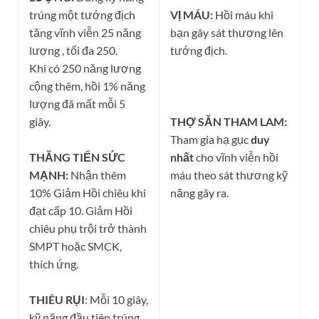
trúng một tướng địch
VỊ MÁU:
Hồi máu khi
tăng vĩnh viễn 25 năng
bạn gây sát thương lên
lượng , tối đa 250.
tướng địch.
Khi có 250 năng lượng
cộng thêm, hồi 1% năng
lượng đã mất mỗi 5
giây.
THỢ SĂN THAM LAM:
Tham gia hạ gục
duy
THĂNG TIẾN SỨC
nhất
cho vĩnh viễn hồi
MẠNH:
Nhận thêm
máu theo sát thương kỹ
10% Giảm Hồi chiêu khi
năng gây ra.
đạt cấp 10. Giảm Hồi
chiêu phụ trội trở thành
SMPT hoặc SMCK,
thích ứng.
THIÊU RỤI
: Mỗi 10 giây,
kỹ năng đầu tiên trúng