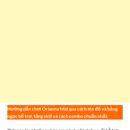
Hướng dẫn chơi Orianna Mid qua cách lên đồ và bảng
ngọc bổ trợ, tăng skill và cách combo chuẩn nhất.