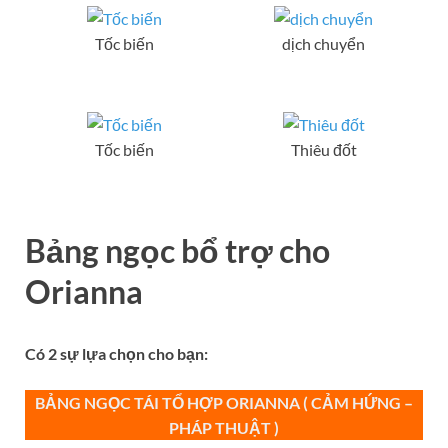
Tốc biến
dịch chuyển
Tốc biến
Thiêu đốt
Bảng ngọc bổ trợ
cho
Orianna
Có 2 sự lựa chọn cho bạn:
BẢNG NGỌC TÁI TỔ HỢP ORIANNA ( CẢM HỨNG –
PHÁP THUẬT )