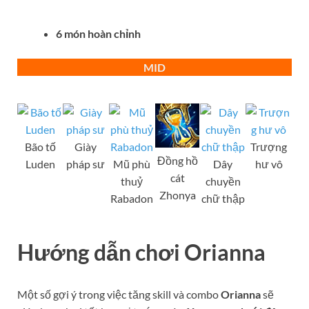
6 món hoàn chỉnh
MID
Bão tố
Giày
Trượng
Đồng hồ
Luden
pháp sư
Mũ phù
Dây
hư vô
cát
thuỷ
chuyền
Zhonya
Rabadon
chữ thập
Hướng dẫn chơi Orianna
Một số gợi ý trong việc tăng skill và combo
Orianna
sẽ