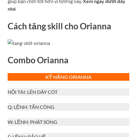
giúp bạn chơi tốt hơn vị tướng này.
Xem ngay dưới đây
nhé
Cách tăng skill cho
Orianna
Combo
Orianna
KỸ NĂNG ORIANNA
NỘI TẠI: LÊN DÂY CÓT
Q: LỆNH: TẤN CÔNG
W: LỆNH: PHÁT SÓNG
E: LỆNH: BẢO VỆ