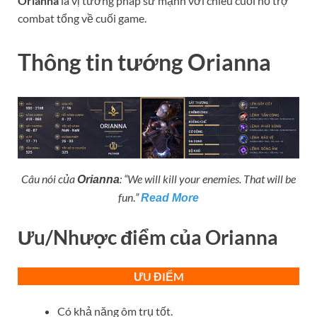
Orianna
là vị tướng pháp sư mạnh với chiêu cuối hỗ trợ
combat tổng về cuối game.
Thông tin tướng Orianna
Câu nói của
: “
We will kill your enemies. That will be
Orianna
fun
.
”
Read More
Ưu/Nhược điểm của
Orianna
ƯU ĐIỂM
Có khả năng ôm trụ tốt.