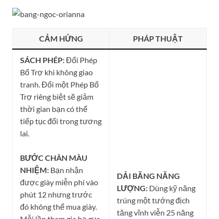
CẢM HỨNG
PHÁP THUẬT
SÁCH PHÉP:
Đổi Phép
Bổ Trợ khi không giao
tranh. Đổi một Phép Bổ
Trợ riêng biệt sẽ giảm
thời gian bạn có thể
tiếp tục đổi trong tương
lai.
BƯỚC CHÂN MÀU
NHIỆM:
Bạn nhận
DẢI BĂNG NĂNG
được giày miễn phí vào
LƯỢNG:
Dùng kỹ năng
phút 12 nhưng trước
trúng một tướng địch
đó không thể mua giày.
tăng vĩnh viễn 25 năng
Mỗi lần tham gia hạ gục