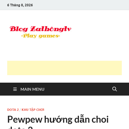
6 Tháng 8, 2026
Blog Trần
Game là niềm vui
Văn
Thông
MAIN MENU
DOTA 2
/
KHU TẬP CHƠI
Pewpew hướng dẫn choi