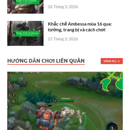
26 Tháng 3, 2026
Khắc chế Ambessa mùa 16 qua:
tướng, trang bị và cách chơi
25 Tháng 3, 2026
HƯỚNG DẪN CHƠI LIÊN QUÂN
VIEW ALL