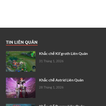
TIN LIÊN QUÂN
Khắc chế Kil’groth Liên Quân
31 Tháng 1, 2026
Khắc chế Astrid Liên Quân
28 Tháng 1, 2026