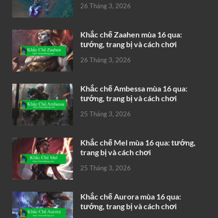
26 Tháng 3, 2026
Khắc chế Zaahen mùa 16 qua:
tướng, trang bị và cách chơi
26 Tháng 3, 2026
Khắc chế Ambessa mùa 16 qua:
tướng, trang bị và cách chơi
25 Tháng 3, 2026
Khắc chế Mel mùa 16 qua: tướng,
trang bị và cách chơi
25 Tháng 3, 2026
Khắc chế Aurora mùa 16 qua:
tướng, trang bị và cách chơi