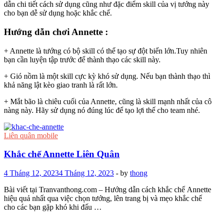
dẫn chi tiết cách sử dụng cũng như đặc điểm skill của vị tướng này
cho bạn dễ sử dụng hoặc khắc chế.
Hướng dẫn chơi Annette :
+ Annette là tướng có bộ skill có thể tạo sự đột biến lớn.Tuy nhiên
bạn cần luyện tập trước để thành thạo các skill này.
+ Gió nồm là một skill cực kỳ khó sử dụng. Nếu bạn thành thạo thì
khả năng lật kèo giao tranh là rất lớn.
+ Mắt bão là chiêu cuối của Annette, cũng là skill mạnh nhất của cô
nàng này. Hãy sử dụng nó đúng lúc để tạo lợi thế cho team nhé.
Liên quân mobile
Khắc chế Annette Liên Quân
4 Tháng 12, 2023
4 Tháng 12, 2023
-
by
thong
Bài viết tại Tranvanthong.com – Hướng dẫn cách khắc chế Annette
hiệu quả nhất qua việc chọn tướng, lên trang bị và mẹo khắc chế
cho các bạn gặp khó khi đấu …