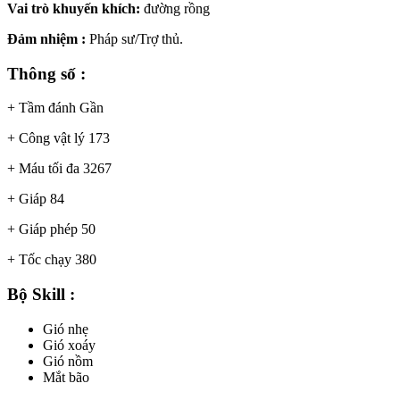
Vai trò khuyến khích:
đường rồng
Đảm nhiệm :
Pháp sư/Trợ thủ.
Thông số :
+ Tầm đánh
Gần
+ Công vật lý
173
+ Máu tối đa
3267
+ Giáp
84
+ Giáp phép
50
+ Tốc chạy
380
Bộ Skill :
Gió nhẹ
Gió xoáy
Gió nồm
Mắt bão