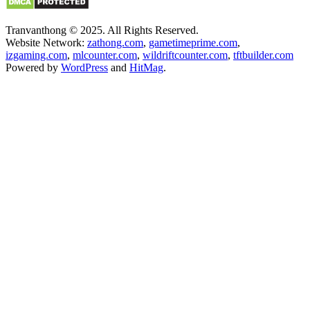
Tranvanthong © 2025. All Rights Reserved.
Website Network:
zathong.com
,
gametimeprime.com
,
izgaming.com
,
mlcounter.com
,
wildriftcounter.com
,
tftbuilder.com
Powered by
WordPress
and
HitMag
.