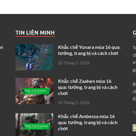
TIN LIÊN MINH
G
ân
Khắc chế Yunara mùa 16 qua:
T
tướng, trang bị và cách chơi
c
m
26 Tháng 3, 2026
g
Khắc chế Zaahen mùa 16
B
qua: tướng, trang bị và cách
c
chơi
đ
26 Tháng 3, 2026
”
Khắc chế Ambessa mùa 16
qua: tướng, trang bị và cách
chơi