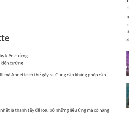
3
B
k
t
tte
g
 kiên cường
ill mà Annette có thể gây ra. Cung cấp kháng phép cần
 nhất là thanh tẩy để loại bỏ những liệu ứng mà cô nàng