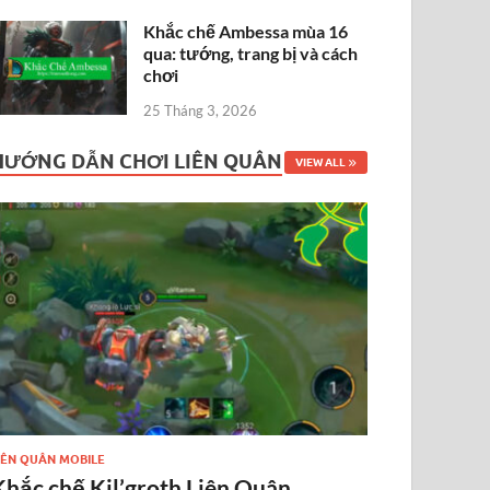
Khắc chế Ambessa mùa 16
qua: tướng, trang bị và cách
chơi
25 Tháng 3, 2026
HƯỚNG DẪN CHƠI LIÊN QUÂN
VIEW ALL
IÊN QUÂN MOBILE
Khắc chế Kil’groth Liên Quân