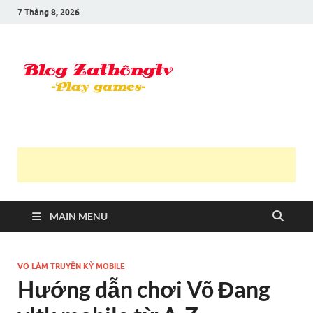
7 Tháng 8, 2026
Blog Trần
Game là niềm vui
Văn
Thông
MAIN MENU
VÕ LÂM TRUYỀN KỲ MOBILE
Hướng dẫn chơi Võ Đang