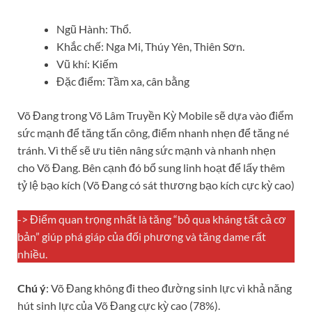
Ngũ Hành: Thổ.
Khắc chế: Nga Mi, Thúy Yên, Thiên Sơn.
Vũ khí: Kiếm
Đặc điểm: Tầm xa, cân bằng
Võ Đang trong Võ Lâm Truyền Kỳ Mobile sẽ dựa vào điểm
sức mạnh để tăng tấn công, điểm nhanh nhẹn để tăng né
tránh. Vì thế sẽ ưu tiên nâng sức mạnh và nhanh nhẹn
cho Võ Đang. Bên cạnh đó bổ sung linh hoạt để lấy thêm
tỷ lệ bạo kích (Võ Đang có sát thương bạo kích cực kỳ cao)
-> Điểm quan trọng nhất là tăng “bỏ qua kháng tất cả cơ
bản” giúp phá giáp của đối phương và tăng dame rất
nhiều.
Chú ý
: Võ Đang không đi theo đường sinh lực vì khả năng
hút sinh lực của Võ Đang cực kỳ cao (78%).