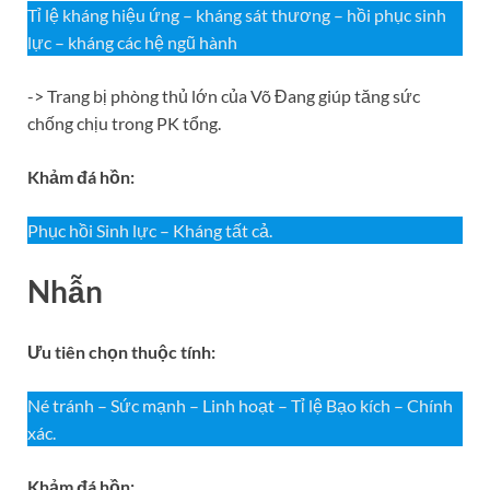
Tỉ lệ kháng hiệu ứng – kháng sát thương – hồi phục sinh
lực – kháng các hệ ngũ hành
-> Trang bị phòng thủ lớn của Võ Đang giúp tăng sức
chống chịu trong PK tổng.
Khảm đá hồn:
Phục hồi Sinh lực – Kháng tất cả.
Nhẫn
Ưu tiên chọn thuộc tính:
Né tránh – Sức mạnh – Linh hoạt – Tỉ lệ Bạo kích – Chính
xác.
Khảm đá hồn: