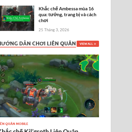
Khắc chế Ambessa mùa 16
qua: tướng, trang bị và cách
chơi
25 Tháng 3, 2026
HƯỚNG DẪN CHƠI LIÊN QUÂN
VIEW ALL
IÊN QUÂN MOBILE
Khắc chế Kil’groth Liên Quân