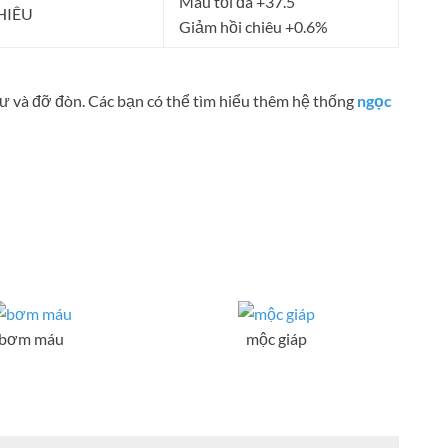
Máu tối đa +37.5
HIÊU
Giảm hồi chiêu +0.6%
sư và đỡ đòn. Các bạn có thể tìm hiểu thêm hệ thống
ngọc
h
bơm máu
mộc giáp