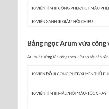
10 VIÊN TÍM III CÔNG PHÉP/HÚT MÁU PHÉ
10 VIÊN XANH III GIẢM HỒI CHIÊU
Bảng ngọc Arum vừa công 
Arum là tướng tấn công theo kiểu áp sát nên cần 
10 VIÊN ĐỎ III CÔNG PHÉP/XUYÊN THỦ PH
10 VIÊN TÍM III MÁU/HỒI MÁU/TỐC CHẠY