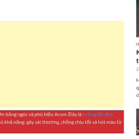
L
2
H
q
c
lên bảng ngọc và phù hiệu Arum. Đây là
tướng đỡ đòn
ó khả năng: gây sát thương, chống chịu tốt và hút máu từ