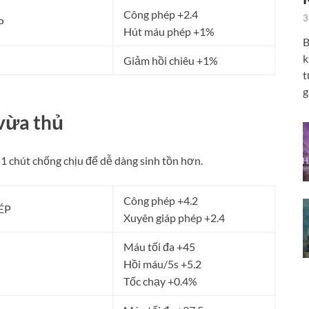
Công phép +2.4
3
P
Hút máu phép +1%
B
k
Giảm hồi chiêu +1%
t
g
vừa thủ
1 chút chống chịu để dễ dàng sinh tồn hơn.
Công phép +4.2
ÉP
Xuyên giáp phép +2.4
Máu tối đa +45
Hồi máu/5s +5.2
Tốc chạy +0.4%