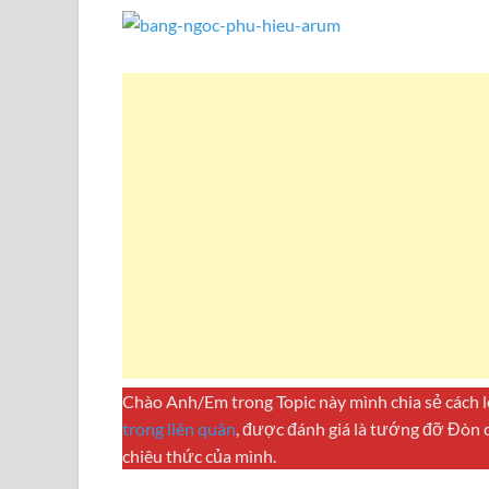
Chào Anh/Em trong Topic này mình chia sẻ cách 
trong liên quân
, được đánh giá là tướng đỡ Đòn c
chiêu thức của mình.