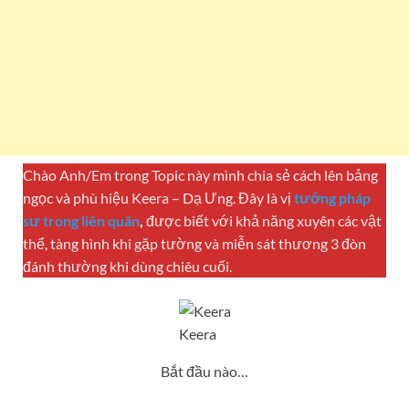
Chào Anh/Em trong Topic này mình chia sẻ cách lên bảng
ngọc và phù hiệu Keera – Dạ Ưng. Đây là vị
tướng pháp
sư trong liên quân
,
được biết với khả năng xuyên các vật
thể, tàng hình khi gặp tường và miễn sát thương 3 đòn
đánh thường khi dùng chiêu cuối.
Keera
Bắt đầu nào…