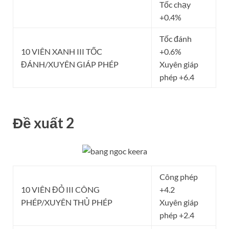
Tốc chạy
+0.4%
Tốc đánh
10 VIÊN XANH III TỐC
+0.6%
ĐÁNH/XUYÊN GIÁP PHÉP
Xuyên giáp
phép +6.4
Đề xuất 2
Công phép
10 VIÊN ĐỎ III CÔNG
+4.2
PHÉP/XUYÊN THỦ PHÉP
Xuyên giáp
phép +2.4