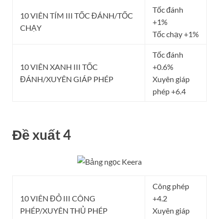
Tốc đánh
10 VIÊN TÍM III TỐC ĐÁNH/TỐC
+1%
CHẠY
Tốc chạy +1%
Tốc đánh
10 VIÊN XANH III TỐC
+0.6%
ĐÁNH/XUYÊN GIÁP PHÉP
Xuyên giáp
phép +6.4
Đề xuất 4
Công phép
10 VIÊN ĐỎ III CÔNG
+4.2
PHÉP/XUYÊN THỦ PHÉP
Xuyên giáp