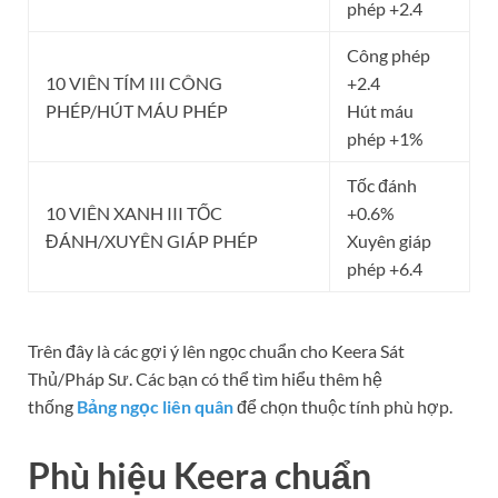
phép +2.4
Công phép
10 VIÊN TÍM III CÔNG
+2.4
PHÉP/HÚT MÁU PHÉP
Hút máu
phép +1%
Tốc đánh
10 VIÊN XANH III TỐC
+0.6%
ĐÁNH/XUYÊN GIÁP PHÉP
Xuyên giáp
phép +6.4
Trên đây là các gợi ý lên ngọc chuẩn cho Keera Sát
Thủ/Pháp Sư. Các bạn có thể tìm hiểu thêm hệ
thống
Bảng ngọc liên quân
để chọn thuộc tính phù hợp.
Phù hiệu Keera chuẩn