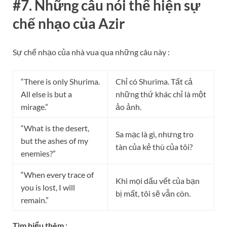
#7. Những câu nói thể hiện sự
chế nhạo của Azir
Sự chế nhạo của nhà vua qua những câu này :
“There is only Shurima.
Chỉ có Shurima. Tất cả
All else is but a
những thứ khác chỉ là một
mirage.”
ảo ảnh.
“What is the desert,
Sa mạc là gì, nhưng tro
but the ashes of my
tàn của kẻ thù của tôi?
enemies?”
“When every trace of
Khi mọi dấu vết của bạn
you is lost, I will
bị mất, tôi sẽ vẫn còn.
remain.”
Tìm hiểu thêm :