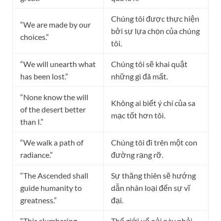
Chúng tôi được thực hiện
“We are made by our
bởi sự lựa chọn của chúng
choices.”
tôi.
“We will unearth what
Chúng tôi sẽ khai quật
has been lost.”
những gì đã mất.
“None know the will
Không ai biết ý chí của sa
of the desert better
mạc tốt hơn tôi.
than I.”
“We walk a path of
Chúng tôi đi trên một con
radiance.”
đường rạng rỡ.
“The Ascended shall
Sự thăng thiên sẽ hướng
guide humanity to
dẫn nhân loại đến sự vĩ
greatness.”
đại.
“This slumbering
Thế giới uể oải này phải