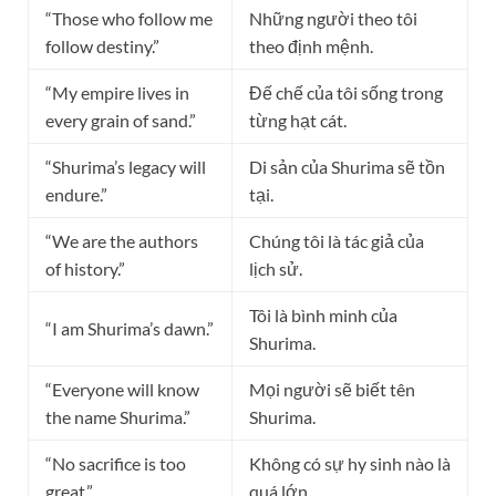
“Those who follow me
Những người theo tôi
follow destiny.”
theo định mệnh.
“My empire lives in
Đế chế của tôi sống trong
every grain of sand.”
từng hạt cát.
“Shurima’s legacy will
Di sản của Shurima sẽ tồn
endure.”
tại.
“We are the authors
Chúng tôi là tác giả của
of history.”
lịch sử.
Tôi là bình minh của
“I am Shurima’s dawn.”
Shurima.
“Everyone will know
Mọi người sẽ biết tên
the name Shurima.”
Shurima.
“No sacrifice is too
Không có sự hy sinh nào là
great.”
quá lớn.