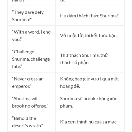
“They dare defy
Họ dám thách thức Shurima?
Shurima?”
“With a word, I end
Với một từ, tôi kết thúc bạn.
you.”
“Challenge
Thử thách Shurima, thử
Shurima, challenge
thách số phận.
fate.”
“Never cross an
Không bao giờ vượt qua một
emperor.”
hoàng đế.
“Shurima will
Shurima sẽ brook không xúc
brook no offense.”
phạm.
“Behold the
Kìa cơn thịnh nộ của sa mạc.
desert’s wrath.”