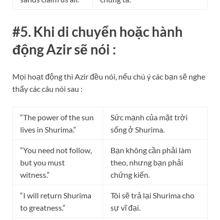
#5. Khi di chuyển hoặc hành
động Azir sẽ nói :
Mọi hoạt động thì Azir đều nói, nếu chú ý các bạn sẽ nghe
thấy các câu nói sau :
“The power of the sun
Sức mạnh của mặt trời
lives in Shurima.”
sống ở Shurima.
“You need not follow,
Bạn không cần phải làm
but you must
theo, nhưng bạn phải
witness.”
chứng kiến.
“I will return Shurima
Tôi sẽ trả lại Shurima cho
to greatness.”
sự vĩ đại.