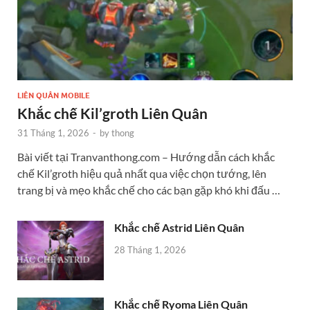
LIÊN QUÂN MOBILE
Khắc chế Kil’groth Liên Quân
31 Tháng 1, 2026
-
by
thong
Bài viết tại Tranvanthong.com – Hướng dẫn cách khắc
chế Kil’groth hiệu quả nhất qua việc chọn tướng, lên
trang bị và mẹo khắc chế cho các bạn gặp khó khi đấu …
Khắc chế Astrid Liên Quân
28 Tháng 1, 2026
Khắc chế Ryoma Liên Quân