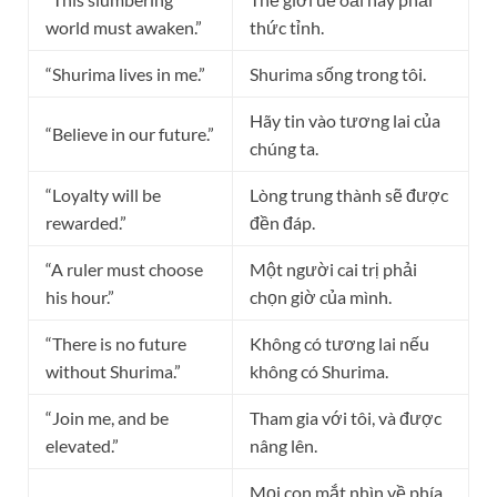
world must awaken.”
thức tỉnh.
“Shurima lives in me.”
Shurima sống trong tôi.
Hãy tin vào tương lai của
“Believe in our future.”
chúng ta.
“Loyalty will be
Lòng trung thành sẽ được
rewarded.”
đền đáp.
“A ruler must choose
Một người cai trị phải
his hour.”
chọn giờ của mình.
“There is no future
Không có tương lai nếu
without Shurima.”
không có Shurima.
“Join me, and be
Tham gia với tôi, và được
elevated.”
nâng lên.
Mọi con mắt nhìn về phía