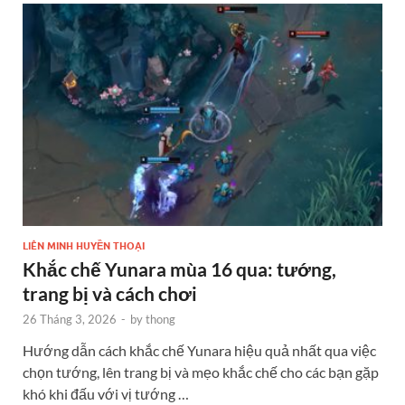
LIÊN MINH HUYỀN THOẠI
Khắc chế Yunara mùa 16 qua: tướng,
trang bị và cách chơi
26 Tháng 3, 2026
-
by
thong
Hướng dẫn cách khắc chế Yunara hiệu quả nhất qua việc
chọn tướng, lên trang bị và mẹo khắc chế cho các bạn gặp
khó khi đấu với vị tướng …