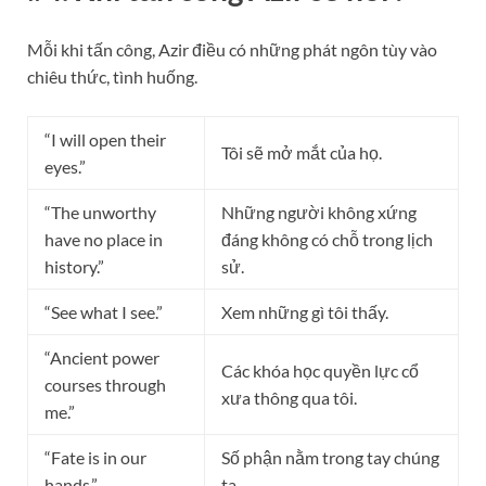
Mỗi khi tấn công, Azir điều có những phát ngôn tùy vào
chiêu thức, tình huống.
“I will open their
Tôi sẽ mở mắt của họ.
eyes.”
“The unworthy
Những người không xứng
have no place in
đáng không có chỗ trong lịch
history.”
sử.
“See what I see.”
Xem những gì tôi thấy.
“Ancient power
Các khóa học quyền lực cổ
courses through
xưa thông qua tôi.
me.”
“Fate is in our
Số phận nằm trong tay chúng
hands.”
ta.