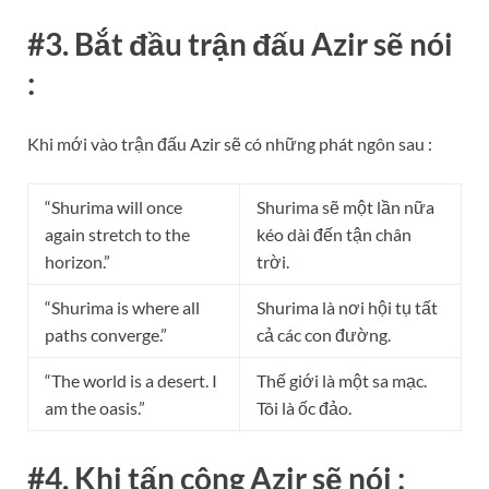
#3. Bắt đầu trận đấu Azir sẽ nói
:
Khi mới vào trận đấu Azir sẽ có những phát ngôn sau :
“Shurima will once
Shurima sẽ một lần nữa
again stretch to the
kéo dài đến tận chân
horizon.”
trời.
“Shurima is where all
Shurima là nơi hội tụ tất
paths converge.”
cả các con đường.
“The world is a desert. I
Thế giới là một sa mạc.
am the oasis.”
Tôi là ốc đảo.
#4. Khi tấn công Azir sẽ nói :