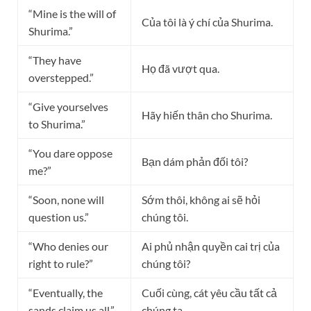
“Mine is the will of
Của tôi là ý chí của Shurima.
Shurima.”
“They have
Họ đã vượt qua.
overstepped.”
“Give yourselves
Hãy hiến thân cho Shurima.
to Shurima.”
“You dare oppose
Bạn dám phản đối tôi?
me?”
“Soon, none will
Sớm thôi, không ai sẽ hỏi
question us.”
chúng tôi.
“Who denies our
Ai phủ nhận quyền cai trị của
right to rule?”
chúng tôi?
“Eventually, the
Cuối cùng, cát yêu cầu tất cả
sands claim us all.”
chúng ta.