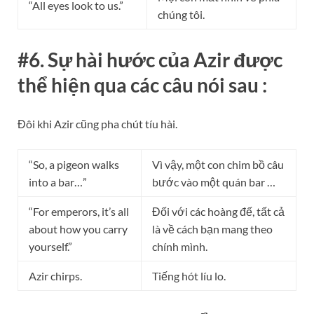
“All eyes look to us.”
chúng tôi.
#6. Sự hài hước của Azir được
thể hiện qua các câu nói sau :
Đôi khi Azir cũng pha chút tíu hài.
“So, a pigeon walks
Vì vậy, một con chim bồ câu
into a bar…”
bước vào một quán bar …
“For emperors, it’s all
Đối với các hoàng đế, tất cả
about how you carry
là về cách bạn mang theo
yourself.”
chính mình.
Azir chirps.
Tiếng hót líu lo.