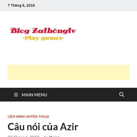
7 Tháng 8, 2026
Blog Trần
Game là niềm vui
Văn
Thông
MAIN MENU
LIÊN MINH HUYỀN THOẠI
Câu nói của Azir