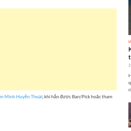
L
2
H
q
c
ên Minh Huyền Thoại
, khi hắn được Ban/Pick hoặc tham