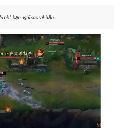
 nhỉ, bạn nghĩ sao về hắn..