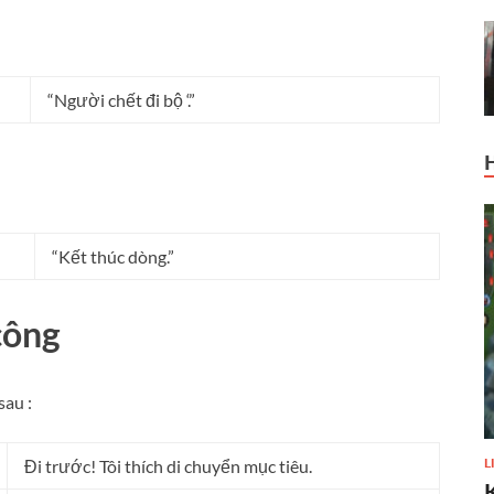
“Người chết đi bộ ‘.”
“Kết thúc dòng.”
công
sau :
L
Đi trước! Tôi thích di chuyển mục tiêu.