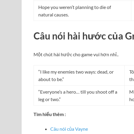
Hope you weren’t planning to die of
natural causes.
Câu nói hài hước của G
Một chút hài hước cho game vui hơn nhỉ..
“I like my enemies two ways: dead, or
Tô
about to be.”
th
“Everyone’s a hero… till you shoot off a
Mọ
leg or two.”
ho
Tìm hiểu thêm :
Câu nói của Vayne