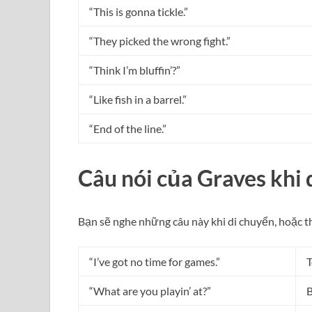
“This is gonna tickle.”
“They picked the wrong fight.”
“Think I’m bluffin’?”
“Like fish in a barrel.”
“End of the line.”
Câu nói của Graves khi 
Bạn sẽ nghe những câu này khi di chuyển, hoặc t
“I’ve got no time for games.”
T
“What are you playin’ at?”
B