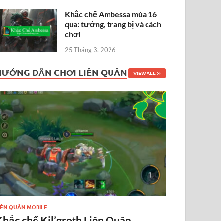
Khắc chế Ambessa mùa 16
qua: tướng, trang bị và cách
chơi
25 Tháng 3, 2026
HƯỚNG DẪN CHƠI LIÊN QUÂN
VIEW ALL
IÊN QUÂN MOBILE
Khắc chế Kil’groth Liên Quân