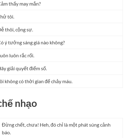
Cảm thấy may mắn?
hử tôi.
ễ thôi, cộng sự.
ó ý tưởng sáng giá nào không?
uôn luôn rắc rối.
ãy giải quyết điểm số.
ôi không có thời gian để chảy máu.
 chế nhạo
Đừng chết, chưa! Heh, đó chỉ là một phát súng cảnh
báo.