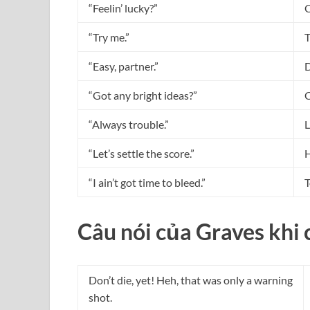
“Feelin’ lucky?”
“Try me.”
T
“Easy, partner.”
D
“Got any bright ideas?”
C
“Always trouble.”
L
“Let’s settle the score.”
H
“I ain’t got time to bleed.”
T
Câu nói của Graves khi
Don’t die, yet! Heh, that was only a warning
shot.