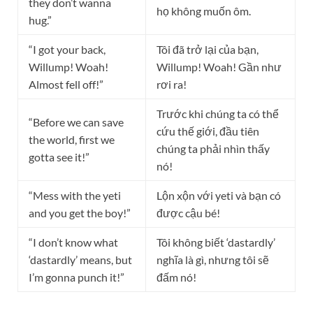
they don’t wanna
họ không muốn ôm.
hug.”
“I got your back,
Tôi đã trở lại của bạn,
Willump! Woah!
Willump! Woah! Gần như
Almost fell off!”
rơi ra!
Trước khi chúng ta có thể
“Before we can save
cứu thế giới, đầu tiên
the world, first we
chúng ta phải nhìn thấy
gotta see it!”
nó!
“Mess with the yeti
Lộn xộn với yeti và bạn có
and you get the boy!”
được cậu bé!
“I don’t know what
Tôi không biết ‘dastardly’
‘dastardly’ means, but
nghĩa là gì, nhưng tôi sẽ
I’m gonna punch it!”
đấm nó!