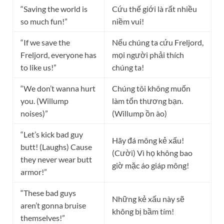
“Saving the world is
Cứu thế giới là rất nhiều
so much fun!”
niềm vui!
“If we save the
Nếu chúng ta cứu Freljord,
Freljord, everyone has
mọi người phải thích
to like us!”
chúng ta!
“We don’t wanna hurt
Chúng tôi không muốn
you. (Willump
làm tổn thương bạn.
noises)”
(Willump ồn ào)
“Let’s kick bad guy
Hãy đá mông kẻ xấu!
butt! (Laughs) Cause
(Cười) Vì họ không bao
they never wear butt
giờ mặc áo giáp mông!
armor!”
“These bad guys
Những kẻ xấu này sẽ
aren’t gonna bruise
không bị bầm tím!
themselves!”