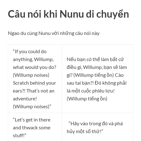
Câu nói khi Nunu di chuyển
Ngao du cùng Nunu với những câu nói này
“If you could do
anything, Willump,
Nếu bạn có thể làm bất cứ
what would you do?
điều gì, Willump, bạn sẽ làm
(Willump noises)
gì? (Willump tiếng ồn) Cào
Scratch behind your
sau tai bạn?! Đó không phải
ears?! That’s not an
là một cuộc phiêu lưu!
adventure!
(Willump tiếng ồn)
(Willump noises)”
“Let’s get in there
“Hãy vào trong đó và phá
and thwack some
hủy một số thứ!”
stuff!”