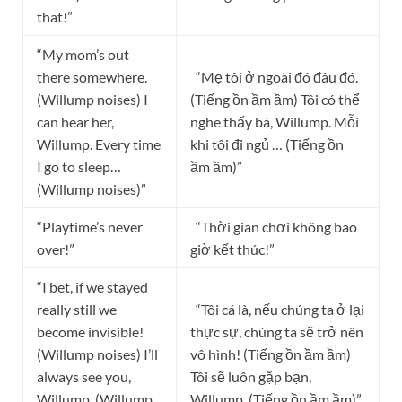
that!”
“My mom’s out
there somewhere.
“Mẹ tôi ở ngoài đó đâu đó.
(Willump noises) I
(Tiếng ồn ầm ầm) Tôi có thể
can hear her,
nghe thấy bà, Willump. Mỗi
Willump. Every time
khi tôi đi ngủ … (Tiếng ồn
I go to sleep…
ầm ầm)”
(Willump noises)”
“Playtime’s never
“Thời gian chơi không bao
over!”
giờ kết thúc!”
“I bet, if we stayed
really still we
“Tôi cá là, nếu chúng ta ở lại
become invisible!
thực sự, chúng ta sẽ trở nên
(Willump noises) I’ll
vô hình! (Tiếng ồn ầm ầm)
always see you,
Tôi sẽ luôn gặp bạn,
Willump. (Willump
Willump. (Tiếng ồn ầm ầm)”