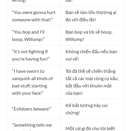
“You were gonna hurt
Bạn sẽ làm tổn thương ai
someone with that!”
đó với điều đó!
“You bop and I’ll
Bạn bop và tôi sẽ boop,
boop, Willump!”
Willump!
“It’s not fighting if
Không chiến đấu nếu bạn
you’re having fun!”
vui vẻ!
“I have sworn to
Tôi đã thề sẽ chiến thắng
vanquish all kinds of
tất cả các loại công cụ xấu,
bad stuff, starting
bắt đầu với khuôn mặt
with your face!”
của bạn!
Kẻ bất lương hãy coi
“Evildoers beware!”
chừng!
“Something tells me
Một cái gì đó cho tôi biết