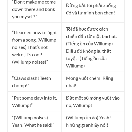
“Don’t make me come
Đừng bắt tôi phải xuống
down there and bonk
đó và tự mình bon chen!
you myself!”
Tôi đã học được cách
“I learned how to fight
chiến đấu từ một bài hát.
from a song. (Willump
(Tiếng ồn của Willump)
noises) That’s not
Điều đó không lạ, thật
weird, it’s cool!
tuyệt! (Tiếng ồn của
(Willump noises)”
Willump)
“Claws slash! Teeth
Móng vuốt chém! Răng
chomp!”
nhai!
“Put some claw into it,
Đặt một số móng vuốt vào
Willump!”
nó, Willump!
“(Willump noises)
(Willump ồn ào) Yeah!
Yeah! What he said!”
Những gì anh ấy nói!