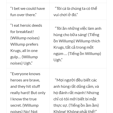
“I bet we could have
“Tôi cá là chúng ta có thể
fun over there.”
vui chơi ở đó.”
“I eat heroic deeds
“Tôi ăn những việc làm anh
for breakfast!
hùng cho bữa sáng! (Tiếng
(Willump noises)
ồn Willump) Willump thích
Willump prefers
Krugs, tất cả trong một
Krugs, all in one
ngụm … (Tiếng ồn Willump)
gulp… (Willump
Ugh.”
noises) Ugh.”
“Everyone knows
heroes are brave,
“Mọi người đều biết các
and they hit stuff
anh hùng rất dũng cảm, và
really hard! But only
họ đánh rất mạnh! Nhưng
I know the true
chỉ có tôi mới biết bí mật
secret. (Willump
thực sự. (Tiếng ồn ầm ầm)
noises) No! Not
Không! Không phải thế!”