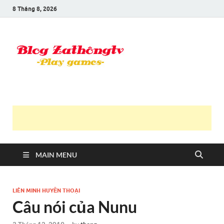
8 Tháng 8, 2026
Blog Trần
Game là niềm vui
Văn
Thông
MAIN MENU
LIÊN MINH HUYỀN THOẠI
Câu nói của Nunu