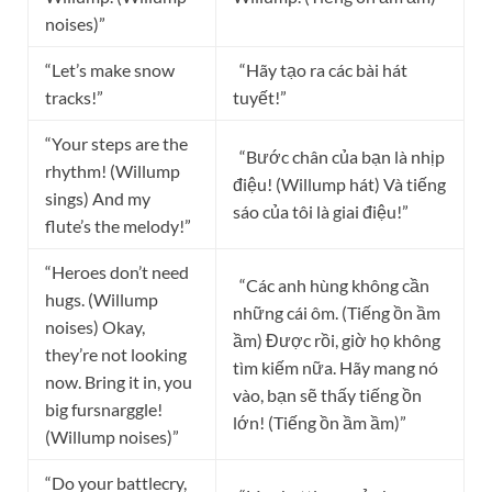
noises)”
“Let’s make snow
“Hãy tạo ra các bài hát
tracks!”
tuyết!”
“Your steps are the
“Bước chân của bạn là nhịp
rhythm! (Willump
điệu! (Willump hát) Và tiếng
sings) And my
sáo của tôi là giai điệu!”
flute’s the melody!”
“Heroes don’t need
“Các anh hùng không cần
hugs. (Willump
những cái ôm. (Tiếng ồn ầm
noises) Okay,
ầm) Được rồi, giờ họ không
they’re not looking
tìm kiếm nữa. Hãy mang nó
now. Bring it in, you
vào, bạn sẽ thấy tiếng ồn
big fursnarggle!
lớn! (Tiếng ồn ầm ầm)”
(Willump noises)”
“Do your battlecry,