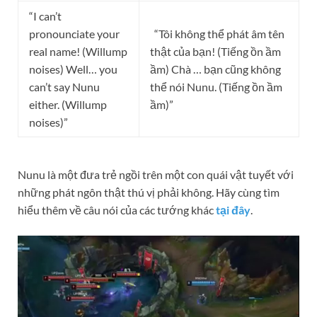
“I can’t
pronounciate your
“Tôi không thể phát âm tên
real name! (Willump
thật của bạn! (Tiếng ồn ầm
noises) Well… you
ầm) Chà … bạn cũng không
can’t say Nunu
thể nói Nunu. (Tiếng ồn ầm
either. (Willump
ầm)”
noises)”
Nunu là một đưa trẻ ngồi trên một con quái vật tuyết với
những phát ngôn thật thú vị phải không. Hãy cùng tìm
hiểu thêm về câu nói của các tướng khác
tại đây
.