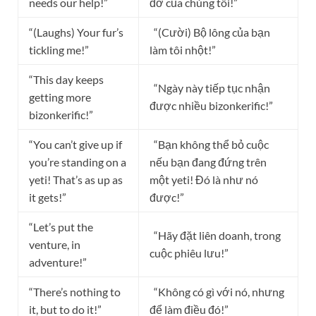
needs our help!”
đỡ của chúng tôi!”
“(Laughs) Your fur’s
“(Cười) Bộ lông của bạn
tickling me!”
làm tôi nhột!”
“This day keeps
“Ngày này tiếp tục nhận
getting more
được nhiều bizonkerific!”
bizonkerific!”
“You can’t give up if
“Bạn không thể bỏ cuộc
you’re standing on a
nếu bạn đang đứng trên
yeti! That’s as up as
một yeti! Đó là như nó
it gets!”
được!”
“Let’s put the
“Hãy đặt liên doanh, trong
venture, in
cuộc phiêu lưu!”
adventure!”
“There’s nothing to
“Không có gì với nó, nhưng
it, but to do it!”
để làm điều đó!”