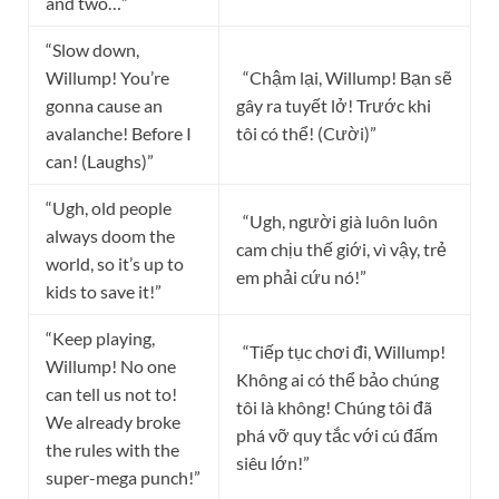
and two…”
“Slow down,
Willump! You’re
“Chậm lại, Willump! Bạn sẽ
gonna cause an
gây ra tuyết lở! Trước khi
avalanche! Before I
tôi có thể! (Cười)”
can! (Laughs)”
“Ugh, old people
“Ugh, người già luôn luôn
always doom the
cam chịu thế giới, vì vậy, trẻ
world, so it’s up to
em phải cứu nó!”
kids to save it!”
“Keep playing,
“Tiếp tục chơi đi, Willump!
Willump! No one
Không ai có thể bảo chúng
can tell us not to!
tôi là không! Chúng tôi đã
We already broke
phá vỡ quy tắc với cú đấm
the rules with the
siêu lớn!”
super-mega punch!”