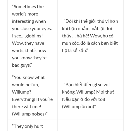
“Sometimes the
world’s more
interesting when
“Đôi khi thế giới thú vị hơn
you close your eyes.
khi bạn nhắm mắt lại. Tôi
I see… globlins!
thấy … hả hê! Wow, họ có
Wow, they have
mụn cóc, đó là cách bạn biết
warts, that’s how
họ là kẻ xấu.”
you know they’re
bad guys.”
“You know what
would be fun,
“Bạn biết điều gì sẽ vui
Willump?
không, Willump? Mọi thứ!
Everything! If you’re
Nếu bạn ở đó với tôi!
there with me!
(Willump ồn ào)”
(Willump noises)”
“They only hurt