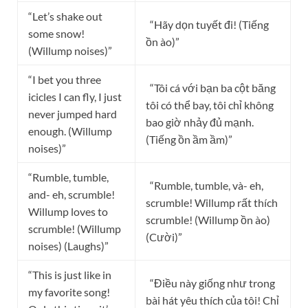
“Let’s shake out
“Hãy dọn tuyết đi! (Tiếng
some snow!
ồn ào)”
(Willump noises)”
“I bet you three
“Tôi cá với bạn ba cột băng
icicles I can fly, I just
tôi có thể bay, tôi chỉ không
never jumped hard
bao giờ nhảy đủ mạnh.
enough. (Willump
(Tiếng ồn ầm ầm)”
noises)”
“Rumble, tumble,
“Rumble, tumble, và- eh,
and- eh, scrumble!
scrumble! Willump rất thích
Willump loves to
scrumble! (Willump ồn ào)
scrumble! (Willump
(Cười)”
noises) (Laughs)”
“This is just like in
“Điều này giống như trong
my favorite song!
bài hát yêu thích của tôi! Chỉ