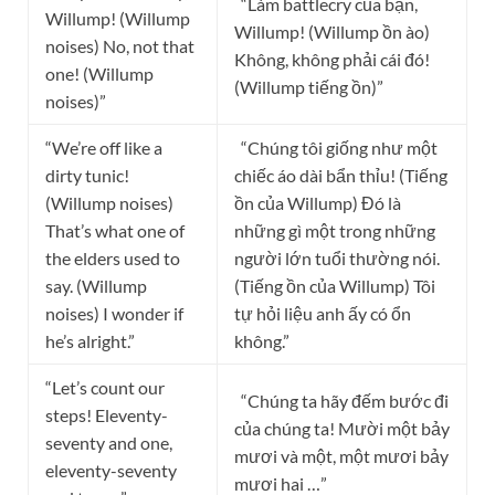
“Làm battlecry của bạn,
Willump! (Willump
Willump! (Willump ồn ào)
noises) No, not that
Không, không phải cái đó!
one! (Willump
(Willump tiếng ồn)”
noises)”
“We’re off like a
“Chúng tôi giống như một
dirty tunic!
chiếc áo dài bẩn thỉu! (Tiếng
(Willump noises)
ồn của Willump) Đó là
That’s what one of
những gì một trong những
the elders used to
người lớn tuổi thường nói.
say. (Willump
(Tiếng ồn của Willump) Tôi
noises) I wonder if
tự hỏi liệu anh ấy có ổn
he’s alright.”
không.”
“Let’s count our
“Chúng ta hãy đếm bước đi
steps! Eleventy-
của chúng ta! Mười một bảy
seventy and one,
mươi và một, một mươi bảy
eleventy-seventy
mươi hai …”