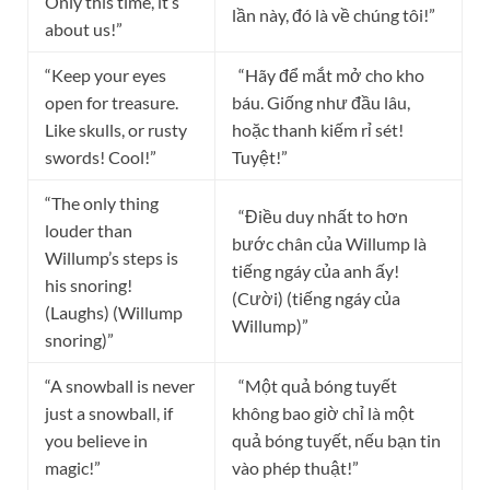
Only this time, it’s
lần này, đó là về chúng tôi!”
about us!”
“Keep your eyes
“Hãy để mắt mở cho kho
open for treasure.
báu. Giống như đầu lâu,
Like skulls, or rusty
hoặc thanh kiếm rỉ sét!
swords! Cool!”
Tuyệt!”
“The only thing
“Điều duy nhất to hơn
louder than
bước chân của Willump là
Willump’s steps is
tiếng ngáy của anh ấy!
his snoring!
(Cười) (tiếng ngáy của
(Laughs) (Willump
Willump)”
snoring)”
“A snowball is never
“Một quả bóng tuyết
just a snowball, if
không bao giờ chỉ là một
you believe in
quả bóng tuyết, nếu bạn tin
magic!”
vào phép thuật!”