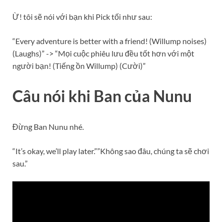
Ừ! tôi sẽ nói với bạn khi Pick tối như sau:
“Every adventure is better with a friend! (Willump noises)
(Laughs)” -> “Mọi cuộc phiêu lưu đều tốt hơn với một
người bạn! (Tiếng ồn Willump) (Cười)”
Câu nói khi Ban của Nunu
Đừng Ban Nunu nhé.
“It’s okay, we’ll play later.””Không sao đâu, chúng ta sẽ chơi
sau.”