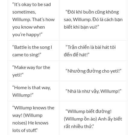
“It’s okay to be sad
sometimes,
“Đôi khi buồn cũng không
Willump. That’s how
sao, Willump. Đó là cách bạn
you know when
biết khi bạn vui!”
you’re happy!”
“Battle is the song I
“Trận chiến là bài hát tôi
came to sing!”
đến để hát!”
“Make way for the
“Nhường đường cho yeti!”
yeti!”
“Home is that way,
“Nhà là như vậy, Willump!”
Willump!”
“Willump knows the
“Willump biết đường!
way! (Willump
(Willump ồn ào) Anh ấy biết
noises) He knows
rất nhiều thứ.”
lots of stuff.”