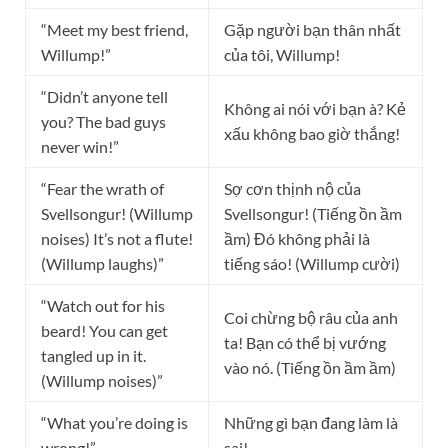
“Meet my best friend,
Gặp người bạn thân nhất
Willump!”
của tôi, Willump!
“Didn’t anyone tell
Không ai nói với bạn à? Kẻ
you? The bad guys
xấu không bao giờ thắng!
never win!”
“Fear the wrath of
Sợ cơn thịnh nộ của
Svellsongur! (Willump
Svellsongur! (Tiếng ồn ầm
noises) It’s not a flute!
ầm) Đó không phải là
(Willump laughs)”
tiếng sáo! (Willump cười)
“Watch out for his
Coi chừng bộ râu của anh
beard! You can get
ta! Bạn có thể bị vướng
tangled up in it.
vào nó. (Tiếng ồn ầm ầm)
(Willump noises)”
“What you’re doing is
Những gì bạn đang làm là
wrong!”
sai!