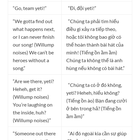
“Go, team yeti!”
“Đi, đội yeti!”
“We gotta find out
“Chúng ta phải tìm hiểu
what happens next,
điều gì xảy ra tiếp theo,
or I can never finish
hoặc tôi không bao giờ có
our song! (Willump
thể hoàn thành bài hát của
noises) We can’t be
mình! (Tiếng ồn ầm ầm)
heroes without a
Chúng ta không thể là anh
song.”
hùng nếu không có bài hát.”
“Are we there, yeti?
“Chúng ta có ở đó không,
Heheh, get it?
yeti? Heheh, hiểu không?
(Willump noises)
(Tiếng ồn ào) Bạn đang cười
You’re laughing on
ở bên trong hả? (Tiếng ồn
the inside, huh?
ầm ầm)”
(Willump noises)”
“Someone out there
“Ai đó ngoài kia cần sự giúp