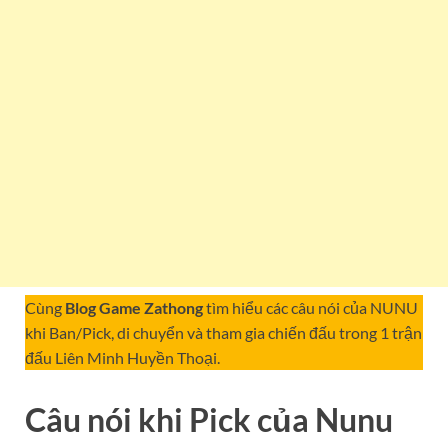
Cùng
Blog Game Zathong
tìm hiểu các câu nói của NUNU
khi Ban/Pick, di chuyển và tham gia chiến đấu trong 1 trận
đấu Liên Minh Huyền Thoại.
Câu nói khi Pick của Nunu