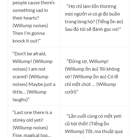
people cause there’s
“Họ chỉ làm tổn thương
something sad in
mọi người vì có gì đó buồn
their hearts?
trong lòng họ? (Tiếng ồn ào)
(Willump noises)
Sau đó tôi sẽ đánh gục nó!”
Then I’m gonna
knock it out!”
“Don’t be afraid,
Willump! (Willump
“Đừng sợ, Willump!
noises) I am not
(Willump ồn ào) Tôi không
scared! (Willump
sợ! (Willump ồn ào) Có lẽ
noises) Maybe just a
chỉ một chút … (Willump
little… (Willump
cười)”
laughs)”
“Last one there is a
“Lần cuối cùng có một yeti
stinky old yeti!
cũ hôi thối! (Tiếng ồn
(Willump noises)
Willump) Tốt, ma thuật quá
Fine, magical too…