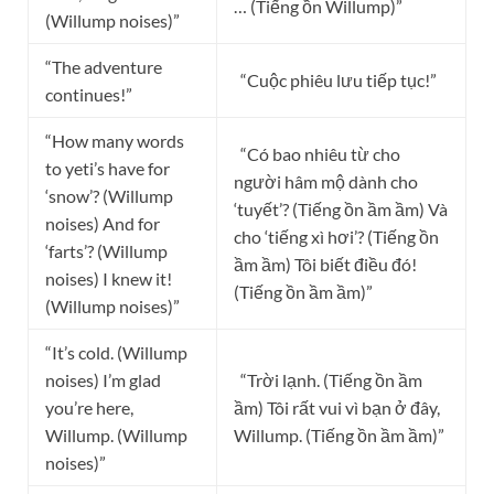
… (Tiếng ồn Willump)”
(Willump noises)”
“The adventure
“Cuộc phiêu lưu tiếp tục!”
continues!”
“How many words
“Có bao nhiêu từ cho
to yeti’s have for
người hâm mộ dành cho
‘snow’? (Willump
‘tuyết’? (Tiếng ồn ầm ầm) Và
noises) And for
cho ‘tiếng xì hơi’? (Tiếng ồn
‘farts’? (Willump
ầm ầm) Tôi biết điều đó!
noises) I knew it!
(Tiếng ồn ầm ầm)”
(Willump noises)”
“It’s cold. (Willump
noises) I’m glad
“Trời lạnh. (Tiếng ồn ầm
you’re here,
ầm) Tôi rất vui vì bạn ở đây,
Willump. (Willump
Willump. (Tiếng ồn ầm ầm)”
noises)”