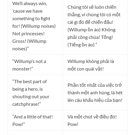
We’ll always win,
Chúng tôi sẽ luôn chiến
’cause we have
thắng, vì chúng tôi có một
something to fight
cái gì đó để chiến đấu!
for! (Willump noises)
(Willump ồn ào) Không
Not princesses!
phải công chúa! Tổng!
Gross! (Willump
(Tiếng ồn ào) “
noises)”
“Willump’s not a
Willump không phải là
monster!”
một con quái vật!
“The best part of
Phần tốt nhất của việc trở
being a hero, is
thành một anh hùng, là hét
shouting out your
lên câu khẩu hiệu của bạn!
catchphrase!”
“And a little of that!
Và một chút về điều đó!
Pow!”
Pow!