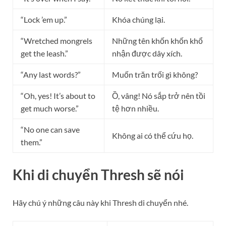
“Lock ’em up.”
Khóa chúng lại.
“Wretched mongrels
Những tên khốn khốn khổ
get the leash.”
nhận được dây xích.
“Any last words?”
Muốn trăn trối gì không?
“Oh, yes! It’s about to
Ồ, vâng! Nó sắp trở nên tồi
get much worse.”
tệ hơn nhiều.
“No one can save
Không ai có thể cứu họ.
them.”
Khi di chuyển Thresh sẽ nói
Hãy chú ý những câu này khi Thresh di chuyển nhé.