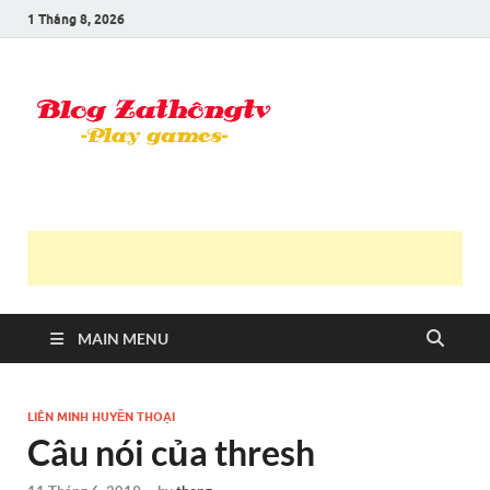
1 Tháng 8, 2026
Blog Trần
Game là niềm vui
Văn
Thông
MAIN MENU
LIÊN MINH HUYỀN THOẠI
Câu nói của thresh