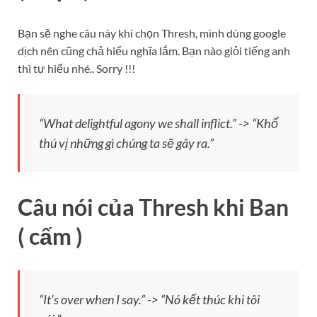
Bạn sẽ nghe câu này khi chọn Thresh, mình dùng google
dịch nên cũng chả hiểu nghĩa lắm. Bạn nào giỏi tiếng anh
thì tự hiểu nhé.. Sorry !!!
“What delightful agony we shall inflict.” -> “Khổ
thú vị những gì chúng ta sẽ gây ra.”
Câu nói của Thresh khi Ban
( cấm )
“It’s over when I say.” -> “Nó kết thúc khi tôi