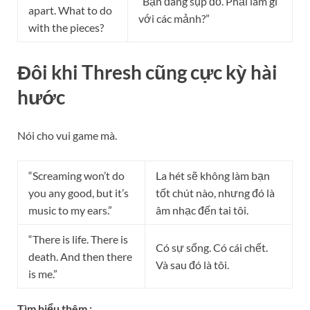
“Bạn đang sụp đổ. Phải làm gì
apart. What to do
với các mảnh?”
with the pieces?
Đôi khi Thresh cũng cực kỳ hài
hước
Nói cho vui game mà.
“Screaming won’t do
La hét sẽ không làm bạn
you any good, but it’s
tốt chút nào, nhưng đó là
music to my ears.”
âm nhạc đến tai tôi.
“There is life. There is
Có sự sống. Có cái chết.
death. And then there
Và sau đó là tôi.
is me.”
Tìm hiểu thêm :