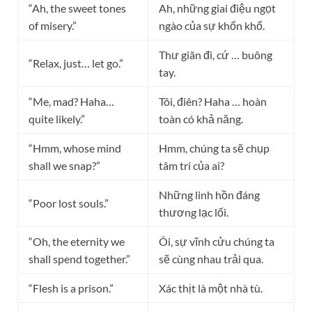
“Ah, the sweet tones
Ah, những giai điệu ngọt
of misery.”
ngào của sự khốn khổ.
Thư giãn đi, cứ … buông
“Relax, just… let go.”
tay.
“Me, mad? Haha…
Tôi, điên? Haha … hoàn
quite likely.”
toàn có khả năng.
“Hmm, whose mind
Hmm, chúng ta sẽ chụp
shall we snap?”
tâm trí của ai?
Những linh hồn đáng
“Poor lost souls.”
thương lạc lối.
“Oh, the eternity we
Ôi, sự vĩnh cửu chúng ta
shall spend together.”
sẽ cùng nhau trải qua.
“Flesh is a prison.”
Xác thịt là một nhà tù.