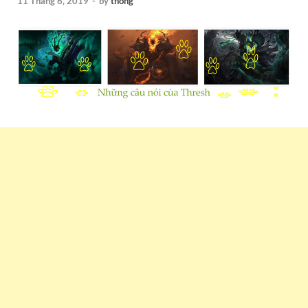
11 Tháng 6, 2019
-
by
thong