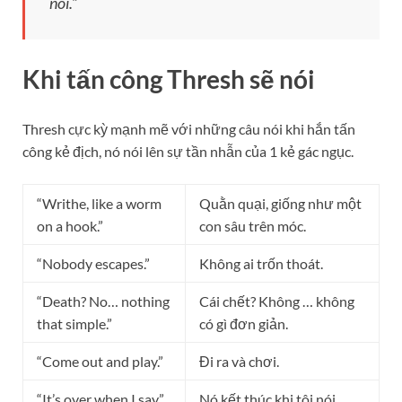
nói.”
Khi tấn công Thresh sẽ nói
Thresh cực kỳ mạnh mẽ với những câu nói khi hắn tấn
công kẻ địch, nó nói lên sự tần nhẫn của 1 kẻ gác ngục.
“Writhe, like a worm
Quằn quại, giống như một
on a hook.”
con sâu trên móc.
“Nobody escapes.”
Không ai trốn thoát.
“Death? No… nothing
Cái chết? Không … không
that simple.”
có gì đơn giản.
“Come out and play.”
Đi ra và chơi.
“It’s over when I say.”
Nó kết thúc khi tôi nói.