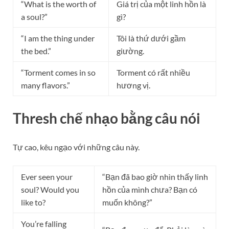
“What is the worth of
Giá trị của một linh hồn là
a soul?”
gì?
“I am the thing under
Tôi là thứ dưới gầm
the bed.”
giường.
“Torment comes in so
Torment có rất nhiều
many flavors.”
hương vị.
Thresh chế nhạo bằng câu nói
Tự cao, kêu ngạo với những câu này.
Ever seen your
“Bạn đã bao giờ nhìn thấy linh
soul? Would you
hồn của mình chưa? Bạn có
like to?
muốn không?”
You’re falling