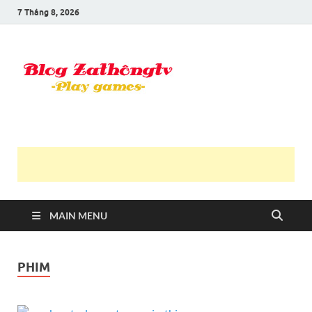
7 Tháng 8, 2026
Blog Trần
Game là niềm vui
Văn
Thông
MAIN MENU
PHIM