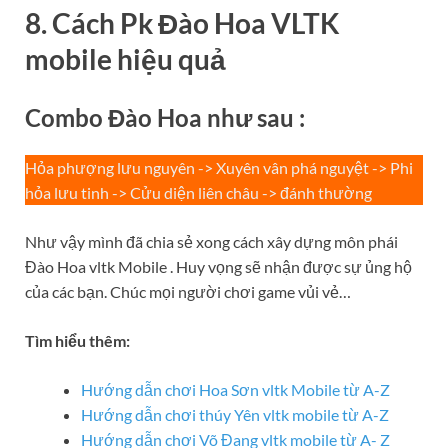
8. Cách Pk Đào Hoa VLTK
mobile hiệu quả
Combo Đào Hoa như sau :
Hỏa phượng lưu nguyên -> Xuyên vân phá nguyệt -> Phi
hỏa lưu tinh -> Cửu diện liên châu -> đánh thường
Như vậy mình đã chia sẻ xong cách xây dựng môn phái
Đào Hoa vltk Mobile . Huy vọng sẽ nhận được sự ủng hộ
của các bạn. Chúc mọi người chơi game vủi vẻ…
Tìm hiểu thêm:
Hướng dẫn chơi Hoa Sơn vltk Mobile từ A-Z
Hướng dẫn chơi thúy Yên vltk mobile từ A-Z
Hướng dẫn chơi Võ Đang vltk mobile từ A- Z