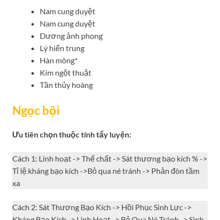
Nam cung duyệt
Nam cung duyệt
Dương ảnh phong
Lý hiển trung
Hàn mông*
Kim ngột thuật
Tần thủy hoàng
Ngọc bội
Ưu tiên chọn thuộc tính tẩy luyện:
Cách 1: Linh hoạt -> Thể chất -> Sát thương bạo kích % ->
Tỉ lệ kháng bạo kích ->Bỏ qua né tránh -> Phản đòn tầm
xa
Cách 2: Sát Thương Bạo Kích -> Hồi Phục Sinh Lực ->
Kháng Bạo Kích -> Linh Hoạt -> Bỏ Qua Né Tránh -> Sinh