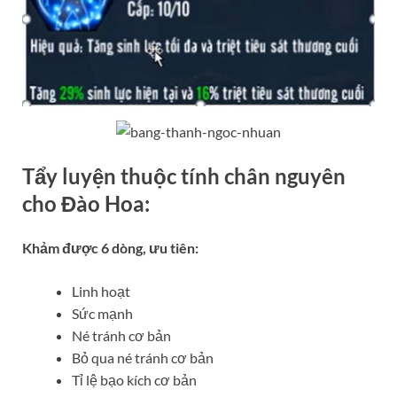
Tẩy luyện thuộc tính chân nguyên
cho Đào Hoa:
Khảm được 6 dòng, ưu tiên:
Linh hoạt
Sức mạnh
Né tránh cơ bản
Bỏ qua né tránh cơ bản
Tỉ lệ bạo kích cơ bản