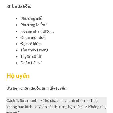
Khảm đá hồn:
Phương miễn
Phương Miễn *
Hoàng nhan tương
Đoan mộc duệ
Độc cô kiếm
Tần thủy Hoàng
Tuyền cơ tử
Doãn tiêu vũ
Hộ uyển
Ưu tiên chọn thuộc tính tẩy luyện:
Cách 1: Sức mạnh -> Thể chất -> Nhanh nhẹn -> Tỉ lệ
kháng bạo kích -> Miễn sát thương bạo kích -> Kháng tỉ lệ
tàn phế.