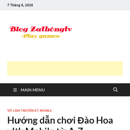
7 Tháng 8, 2026
Blog Trần
Game là niềm vui
Văn
Thông
MAIN MENU
VÕ LÂM TRUYỀN KỲ MOBILE
Hướng dẫn chơi Đào Hoa