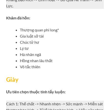
Lực.
Khảm đá hồn:
Thượng quan phi long*
Gia luật sở tài
Chúc tử hư
Lý tư
Hà nhân ngã
Hồng nhan lâu thất
Võ tắc thiên
Giày
Ưu tiên chọn thuộc tính
tẩy luyện:
Cách 1: Thể chất -> Nhanh nhẹn -> Sức mạnh -> Miễn sát
thương bạo kích -> Tỷ lệ kháng bạo kích -> Hiệu sức phục