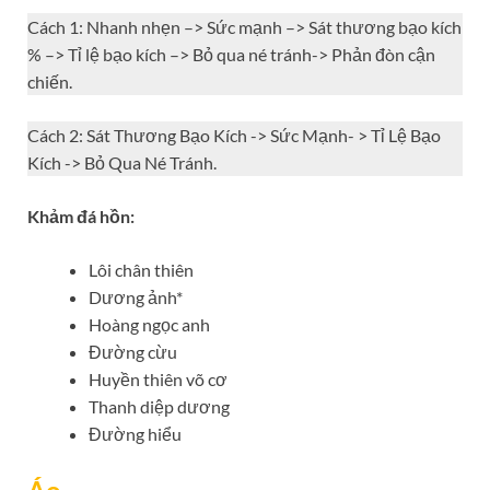
Cách 1: Nhanh nhẹn –> Sức mạnh –> Sát thương bạo kích
% –> Tỉ lệ bạo kích –> Bỏ qua né tránh-> Phản đòn cận
chiến.
Cách 2: Sát Thương Bạo Kích -> Sức Mạnh- > Tỉ Lệ Bạo
Kích -> Bỏ Qua Né Tránh.
Khảm đá hồn:
Lôi chân thiên
Dương ảnh*
Hoàng ngọc anh
Đường cừu
Huyền thiên võ cơ
Thanh diệp dương
Đường hiểu