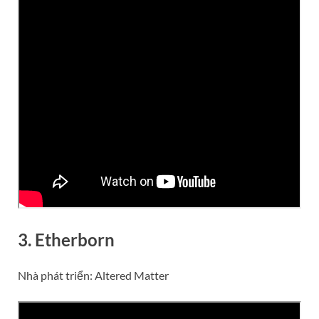
3. Etherborn
Nhà phát triển: Altered Matter