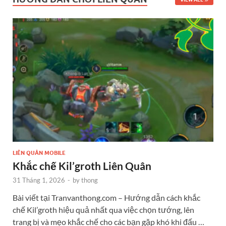
LIÊN QUÂN MOBILE
Khắc chế Kil’groth Liên Quân
31 Tháng 1, 2026
-
by
thong
Bài viết tại Tranvanthong.com – Hướng dẫn cách khắc
chế Kil’groth hiệu quả nhất qua việc chọn tướng, lên
trang bị và mẹo khắc chế cho các bạn gặp khó khi đấu …