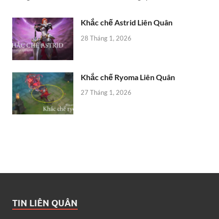
Khắc chế Astrid Liên Quân
28 Tháng 1, 2026
Khắc chế Ryoma Liên Quân
27 Tháng 1, 2026
TIN LIÊN QUÂN