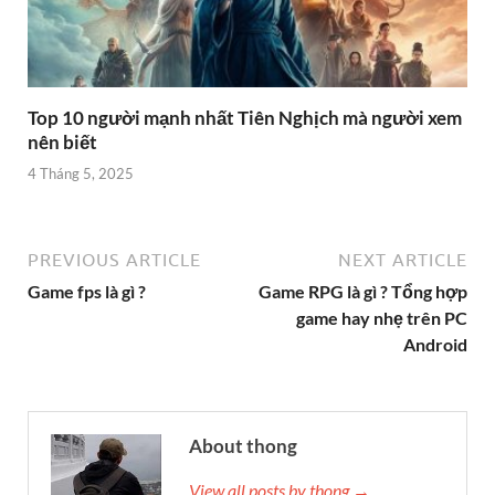
Top 10 người mạnh nhất Tiên Nghịch mà người xem
nên biết
4 Tháng 5, 2025
PREVIOUS ARTICLE
NEXT ARTICLE
Game fps là gì ?
Game RPG là gì ? Tổng hợp
game hay nhẹ trên PC
Android
About thong
View all posts by thong →