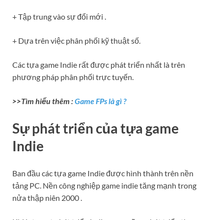
+ Tập trung vào sự đổi mới .
+ Dựa trên việc phân phối kỹ thuật số.
Các tựa game Indie rất được phát triển nhất là trên
phương pháp phân phối trực tuyến.
>>Tìm hiểu thêm :
Game FPs là gì ?
Sự phát triển của tựa game
Indie
Ban đầu các tựa game Indie được hình thành trên nền
tảng PC. Nền công nghiệp game indie tăng mạnh trong
nửa thập niên 2000 .