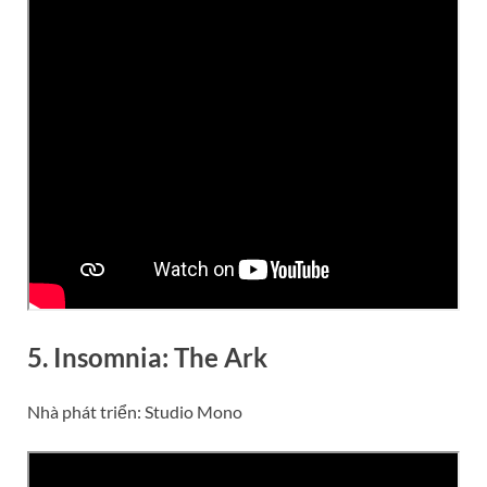
5. Insomnia: The Ark
Nhà phát triển: Studio Mono