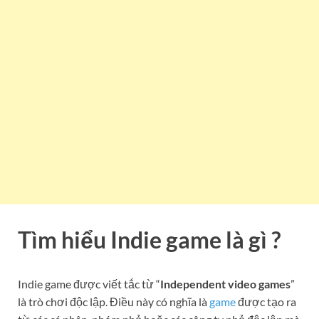
Tìm hiểu Indie game là gì ?
Indie game được viết tắc từ “
Independent video games
”
là trò chơi độc lập. Điều này có nghĩa là
game
được tạo ra