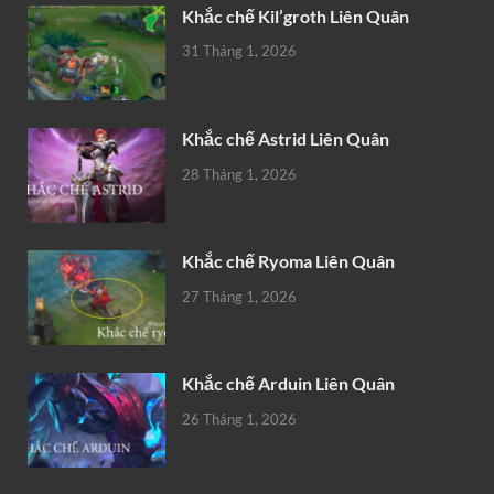
Khắc chế Kil’groth Liên Quân
31 Tháng 1, 2026
Khắc chế Astrid Liên Quân
28 Tháng 1, 2026
Khắc chế Ryoma Liên Quân
27 Tháng 1, 2026
Khắc chế Arduin Liên Quân
26 Tháng 1, 2026