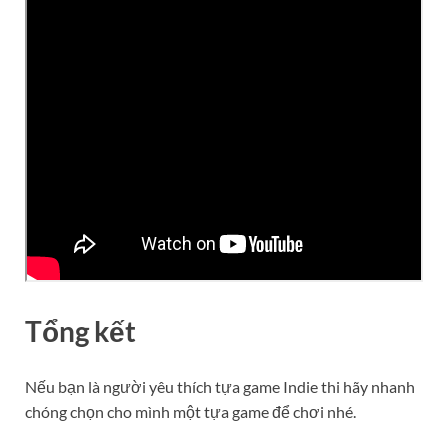
Tổng kết
Nếu bạn là người yêu thích tựa game Indie thi hãy nhanh
chóng chọn cho mình một tựa game để chơi nhé.