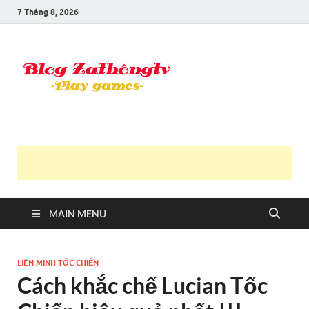
7 Tháng 8, 2026
Blog Trần
Game là niềm vui
Văn
Thông
MAIN MENU
LIÊN MINH TỐC CHIẾN
Cách khắc chế Lucian Tốc