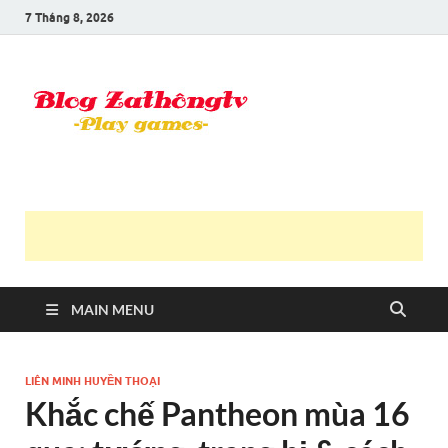
7 Tháng 8, 2026
Blog Trần
Game là niềm vui
Văn
Thông
MAIN MENU
LIÊN MINH HUYỀN THOẠI
Khắc chế Pantheon mùa 16