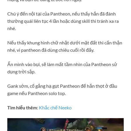
Chú ý đến nội tại của Pantheon, nếu thấy hắn đã đánh
thường quái liên tục 4 lần hoặc dùng skill thì tránh xa ra
nhé.
Nếu thấy khung hình chữ nhật dưới mặt đất thì cẩn thận
nhé, vì pantheon đã dùng chiêu cuối rồi đấy.
Ẩn mình vào bụi, sẽ làm mất tầm nhìn của Pantheon sử
dụng trời sập.
Gank sớm, cố gắng hạ gụt Pantheon để hắn thọt ở đầu
game nếu Pantheon solo top.
Tìm hiểu thêm
:
Khắc chế Neeko