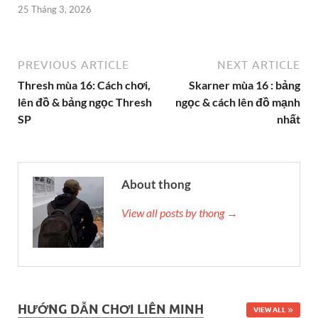
25 Tháng 3, 2026
PREVIOUS ARTICLE
NEXT ARTICLE
Thresh mùa 16: Cách chơi,
Skarner mùa 16 : bảng
lên đồ & bảng ngọc Thresh
ngọc & cách lên đồ mạnh
SP
nhất
About thong
View all posts by thong →
HƯỚNG DẪN CHƠI LIÊN MINH
VIEW ALL