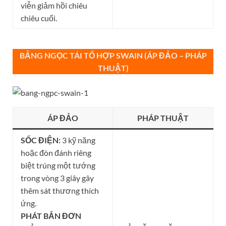
viễn giảm hồi chiêu
chiêu cuối.
BẢNG NGỌC TÁI TỔ HỢP
S
WAIN (ÁP ĐẢO – PHÁP
THUẬT
)
ÁP ĐẢO
PHÁP THUẬT
SỐC ĐIỆN:
3 kỹ năng
hoặc đòn đánh riêng
biệt trúng một tướng
trong vòng 3 giây gây
thêm sát thương thích
ứng.
PHÁT BẮN ĐƠN