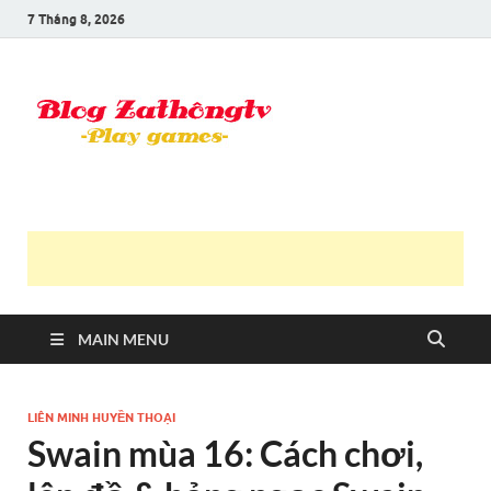
7 Tháng 8, 2026
Blog Trần
Game là niềm vui
Văn
Thông
MAIN MENU
LIÊN MINH HUYỀN THOẠI
Swain mùa 16: Cách chơi,