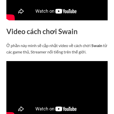
Video cách chơi
S
wain
Ở phần này mình sẽ cập nhật video về cách chơi
Swain
từ
các game thủ, Streamer nổi tiếng trên thế giới.