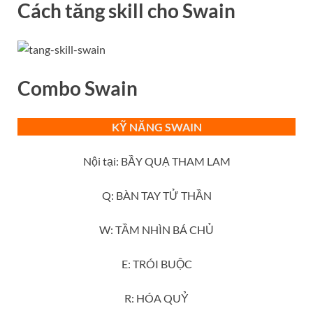
Cách tăng skill cho
Swain
Combo
S
wain
KỸ NĂNG SWAIN
Nội tại: BẦY QUẠ THAM LAM
Q: BÀN TAY TỬ THẦN
W: TẦM NHÌN BÁ CHỦ
E: TRÓI BUỘC
R: HÓA QUỶ