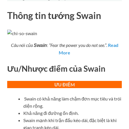
Thông tin tướng
Swain
Câu nói của
:
“
Fear the power you do not see.
“.
Read
Swain
More
Ưu/Nhược điểm của
Swain
ƯU ĐIỂM
Swain có khả năng làm chậm đơn mục tiêu và trói
diện rộng.
Khả năng đi đường ổn định.
Swain mạnh khi trận đấu kéo dài, đặc biệt là khi
giao tranh kéo dài.