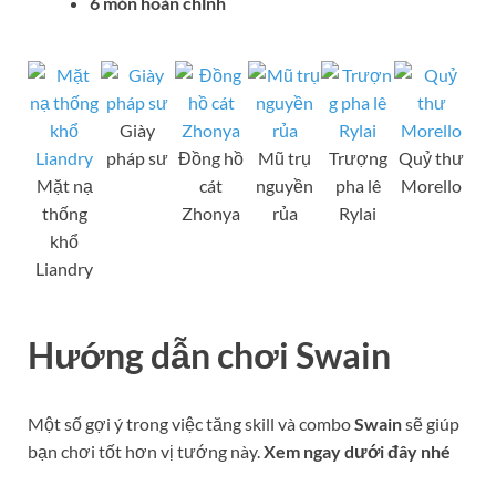
6 món hoàn chỉnh
Giày
pháp sư
Đồng hồ
Mũ trụ
Trượng
Quỷ thư
Mặt nạ
cát
nguyền
pha lê
Morello
thống
Zhonya
rủa
Rylai
khổ
Liandry
Hướng dẫn chơi
S
wain
Một số gợi ý trong việc tăng skill và combo
Swain
sẽ giúp
bạn chơi tốt hơn vị tướng này.
Xem ngay dưới đây nhé