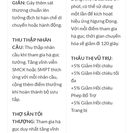
GIẢN:
Gây thêm sát
phút, có thể sử dụng
thương chuẩn lên
một lần để kích hoạt
tướng địch bị hạn chế di
hiệu ứng Ngưng Đọng.
chuyển hoặc hành động.
Với mỗi điểm tham gia
hạ gục, thời gian chuyển
THU THẬP NHÃN
hóa sẽ giảm đi 120 giây.
CẦU:
Thu thập nhãn
cầu khi tham gia hạ gục
THẤU THỊ VŨ TRỤ:
tướng. Tăng vĩnh viễn
+5% Giảm Hồi chiêu
SMCK hoặc SMPT thích
+5% Giảm Hồi chiêu tối
ứng với mỗi nhãn cầu,
đa
cộng thêm điểm thưởng
+5% Giảm Hồi chiêu
khi hoàn thành bộ sưu
Phép Bổ Trợ
tập.
+5% Giảm Hồi chiêu
Trang bị
THỢ SĂN TỐI
THƯỢNG:
Tham gia hạ
gục duy nhất tăng vĩnh