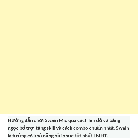
Hướng dẫn chơi Swain Mid qua cách lên đồ và bảng
ngọc bổ trợ, tăng skill và cách combo chuẩn nhất. Swain
là tướng có khả năng hồi phục tốt nhất LMHT.