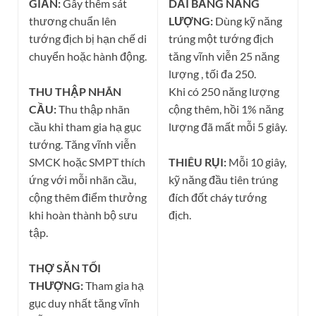
GIẢN:
Gây thêm sát
DẢI BĂNG NĂNG
thương chuẩn lên
LƯỢNG:
Dùng kỹ năng
tướng địch bị hạn chế di
trúng một tướng địch
chuyển hoặc hành động.
tăng vĩnh viễn 25 năng
lượng , tối đa 250.
THU THẬP NHÃN
Khi có 250 năng lượng
CẦU:
Thu thập nhãn
cộng thêm, hồi 1% năng
cầu khi tham gia hạ gục
lượng đã mất mỗi 5 giây.
tướng. Tăng vĩnh viễn
SMCK hoặc SMPT thích
THIÊU RỤI:
Mỗi 10 giây,
ứng với mỗi nhãn cầu,
kỹ năng đầu tiên trúng
cộng thêm điểm thưởng
đích đốt cháy tướng
khi hoàn thành bộ sưu
địch.
tập.
THỢ SĂN TỐI
THƯỢNG:
Tham gia hạ
gục duy nhất tăng vĩnh