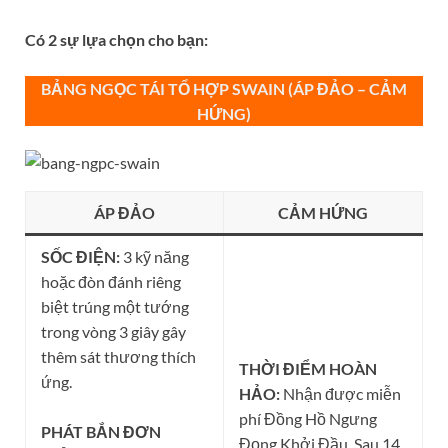
Có 2 sự lựa chọn cho bạn:
BẢNG NGỌC TÁI TỔ HỢP SWAIN (ÁP ĐẢO – CẢM
HỨNG)
ÁP ĐẢO
CẢM HỨNG
SỐC ĐIỆN:
3 kỹ năng
hoặc đòn đánh riêng
biệt trúng một tướng
trong vòng 3 giây gây
thêm sát thương thích
THỜI ĐIỂM HOÀN
ứng.
HẢO:
Nhận được miễn
phí Đồng Hồ Ngưng
PHÁT BẮN ĐƠN
Đọng Khởi Đầu. Sau 14