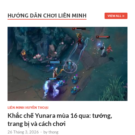
HƯỚNG DẪN CHƠI LIÊN MINH
VIEW ALL
LIÊN MINH HUYỀN THOẠI
Khắc chế Yunara mùa 16 qua: tướng,
trang bị và cách chơi
26 Tháng 3, 2026
-
by
thong