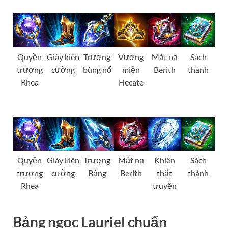
Quyền
Giày kiên
Trượng
Vương
Mặt nạ
Sách
trượng
cường
bùng nổ
miện
Berith
thánh
Rhea
Hecate
Quyền
Giày kiên
Trượng
Mặt nạ
Khiên
Sách
trượng
cường
Băng
Berith
thất
thánh
Rhea
truyền
Bảng ngọc Lauriel chuẩn