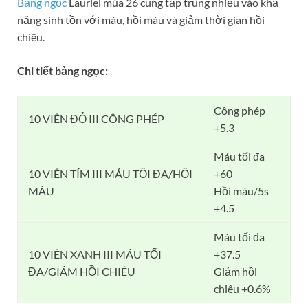
Bảng ngọc
Lauriel mùa 26 cũng tập trung nhiều vào khả
năng sinh tồn với máu, hồi máu và giảm thời gian hồi
chiêu.
Chi tiết bảng ngọc:
Công phép
10 VIÊN ĐỎ III CÔNG PHÉP
+5.3
Máu tối đa
10 VIÊN TÍM III MÁU TỐI ĐA/HỒI
+60
MÁU
Hồi máu/5s
+4.5
Máu tối đa
10 VIÊN XANH III MÁU TỐI
+37.5
ĐA/GIÁM HỒI CHIÊU
Giảm hồi
chiêu +0.6%