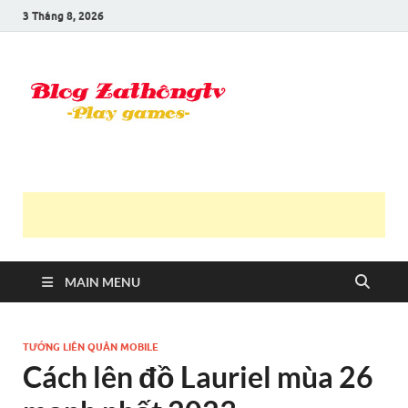
3 Tháng 8, 2026
Blog Trần
Game là niềm vui
Văn
Thông
MAIN MENU
TƯỚNG LIÊN QUÂN MOBILE
Cách lên đồ Lauriel mùa 26