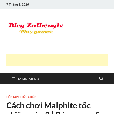
7 Tháng 8, 2026
Blog Trần
Game là niềm vui
Văn
Thông
MAIN MENU
LIÊN MINH TỐC CHIẾN
Cách chơi Malphite tốc