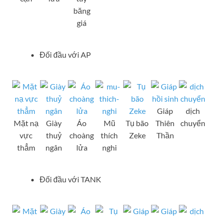
băng
giá
Đối đầu với AP
Giáp
dịch
Mặt nạ
Giày
Áo
Mũ
Tụ bão
Thiên
chuyển
vực
thuỷ
choàng
thích
Zeke
Thần
thẳm
ngân
lửa
nghi
Đối đầu với TANK