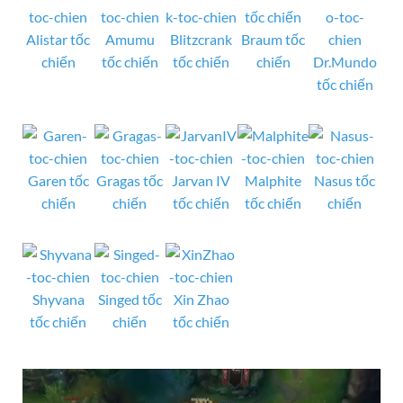
Alistar tốc
Amumu
Blitzcrank
Braum tốc
chiến
tốc chiến
tốc chiến
chiến
Dr.Mundo
tốc chiến
Garen tốc
Gragas tốc
Jarvan IV
Malphite
Nasus tốc
chiến
chiến
tốc chiến
tốc chiến
chiến
Shyvana
Singed tốc
Xin Zhao
tốc chiến
chiến
tốc chiến