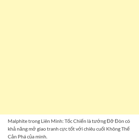
Malphite trong Liên Minh: Tốc Chiến là tướng Đỡ Đòn có
khả năng mở giao tranh cực tốt với chiêu cuối Không Thể
Cản Phá của mình.