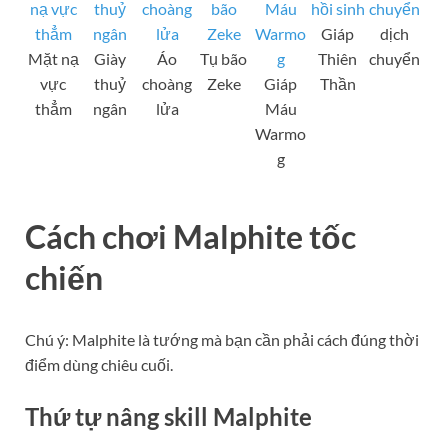
Giáp
dịch
Mặt nạ
Giày
Áo
Tụ bão
Thiên
chuyển
vực
thuỷ
choàng
Zeke
Giáp
Thần
thẳm
ngân
lửa
Máu
Warmo
g
Cách chơi Malphite tốc
chiến
Chú ý: Malphite là tướng mà bạn cần phải cách đúng thời
điểm dùng chiêu cuối.
Thứ tự nâng skill Malphite