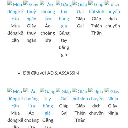
Giáp
Giáp
dịch
Mùa
Giày
Áo
Gai
Thiên
chuyển
đông kế
thuỷ
choàng
Găng
Thần
cận
ngân
lửa
tay
băng
giá
Đối đầu với AD & ASSASSIN
Giáp
Giáp
dịch
Giày
Mùa
Áo
Gai
Thiên
chuyển
Ninja
đông kế
choàng
Găng
Thần
cận
lửa
tay