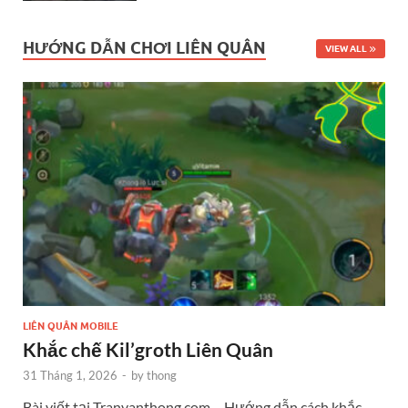
HƯỚNG DẪN CHƠI LIÊN QUÂN
VIEW ALL
LIÊN QUÂN MOBILE
Khắc chế Kil’groth Liên Quân
31 Tháng 1, 2026
-
by
thong
Bài viết tại Tranvanthong.com – Hướng dẫn cách khắc