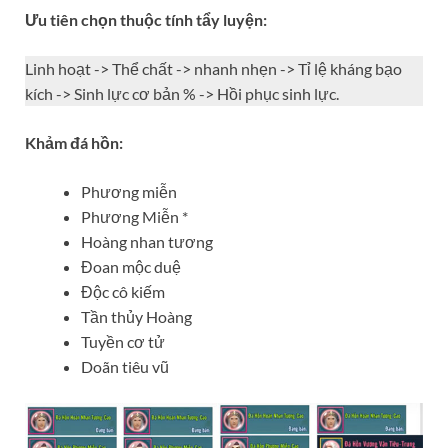
Ưu tiên chọn thuộc tính tẩy luyện:
Linh hoạt -> Thể chất -> nhanh nhẹn -> Tỉ lệ kháng bạo
kích -> Sinh lực cơ bản % -> Hồi phục sinh lực.
Khảm đá hồn:
Phương miễn
Phương Miễn *
Hoàng nhan tương
Đoan mộc duệ
Độc cô kiếm
Tần thủy Hoàng
Tuyền cơ tử
Doãn tiêu vũ