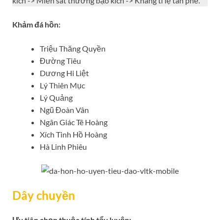
kích -> Miễn sát thương bạo kích -> Kháng tỉ lệ tàn phế.
Khảm đá hồn:
Triệu Thăng Quyền
Đường Tiêu
Dương Hi Liệt
Lý Thiên Mục
Lý Quảng
Ngũ Đoàn Vân
Ngân Giác Tê Hoàng
Xích Tinh Hồ Hoàng
Hà Linh Phiêu
Dây chuyền
Ưu tiên chọn thuộc tính tẩy luyện: