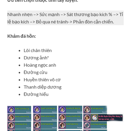
Nhanh nhẹn –> Sức mạnh –> Sát thương bạo kích % –> Tỉ
lệ bạo kích –> Bỏ qua né tránh-> Phản đòn cận chiến.
Khảm đá hồn:
Lôi chân thiên
Dương ảnh*
Hoàng ngọc anh
Đường cừu
Huyền thiên võ cơ
Thanh diệp dương
Đường hiểu