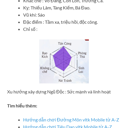
Khắc chế : Võ Đang, Côn Lôn, Trường Ca.
Kỵ: Thiếu Lâm, Tàng Kiếm, Bá Đao.
Vũ khí: Sáo
Đặc điểm : Tầm xa, triệu hồi, độc công.
Chỉ số :
Xu hướng xây dựng Ngũ Độc : Sức mạnh và linh hoạt
Tìm hiểu thêm:
Hướng dẫn chơi Đường Môn vltk Mobile từ A-Z
Hướng dẫn chơi Tiêu Dao vltk Mobile từ A-Z