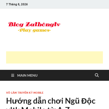
7 Tháng 8, 2026
Blog Trần
Game là niềm vui
Văn
Thông
MAIN MENU
VÕ LÂM TRUYỀN KỲ MOBILE
Hướng dẫn chơi Ngũ Độc