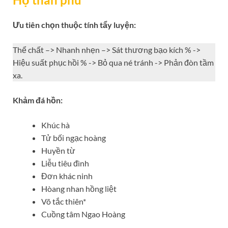
Ưu tiên chọn thuộc tính tẩy luyện:
Thể chất –> Nhanh nhẹn –> Sát thương bạo kích % ->
Hiệu suất phục hồi % -> Bỏ qua né tránh -> Phản đòn tầm
xa.
Khảm đá hồn:
Khúc hà
Tử bối ngạc hoàng
Huyền từ
Liễu tiêu đình
Đơn khác ninh
Hòang nhan hồng liệt
Võ tắc thiên*
Cuồng tâm Ngao Hoàng