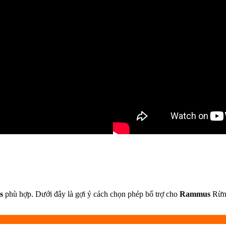
s
phù hợp. Dưới đây là gợi ý cách chọn phép bổ trợ cho
Rammus
Rừn