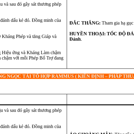
ịu và sau đó gây sát thương phép
 đánh dấu kẻ đó. Đồng minh của
ĐẮC THẮNG:
Tham gia hạ gục 
HUYỀN THOẠI: TỐC ĐỘ Đ
9 Kháng Phép và tăng Giáp và
Đánh
.
ng Hiệu ứng và Kháng Làm chậm
m chậm với mỗi Phép Bổ Trợ đang
G NGỌC TÁI TỔ HỢP RAMMUS ( KIÊN ĐỊNH – PHÁP THU
ịu và sau đó gây sát thương phép
 đánh dấu kẻ đó. Đồng minh của