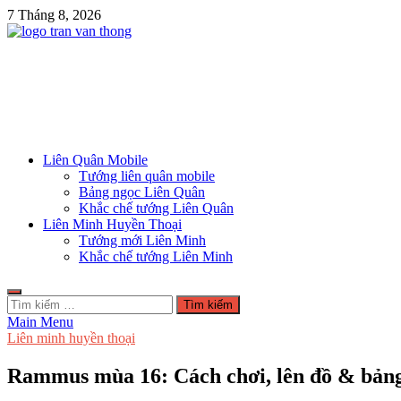
Skip
7 Tháng 8, 2026
to
content
Blog Trần Văn Thông
Game là niềm vui
Liên Quân Mobile
Tướng liên quân mobile
Bảng ngọc Liên Quân
Khắc chế tướng Liên Quân
Liên Minh Huyền Thoại
Tướng mới Liên Minh
Khắc chế tướng Liên Minh
Tìm
kiếm
Main Menu
cho:
Liên minh huyền thoại
Rammus mùa 16: Cách chơi, lên đồ & bả