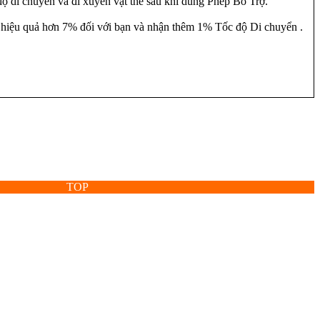
ộ di chuyển và đi xuyên vật thể sau khi dùng Phép Bổ Trợ.
 hiệu quả hơn 7% đối với bạn và nhận thêm 1% Tốc độ Di chuyển .
TOP