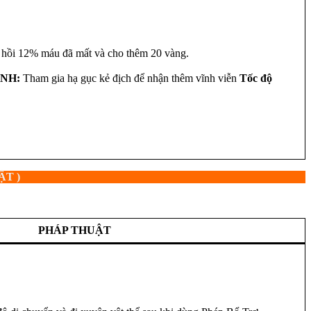
hồi 12% máu đã mất và cho thêm 20 vàng.
ÁNH:
Tham gia hạ gục kẻ địch để nhận thêm vĩnh viễn
Tốc độ
ẬT )
PHÁP THUẬT