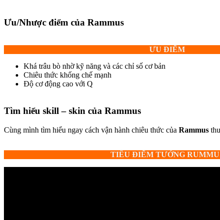
Ưu/Nhược điểm của
Rammus
ƯU ĐIỂM
Khá trâu bò nhờ kỹ năng và các chỉ số cơ bản
Chiêu thức khống chế mạnh
Độ cơ động cao với Q
Tìm hiểu skill – skin của
Rammus
Cùng mình tìm hiểu ngay cách vận hành chiêu thức của
Rammus
th
TIÊU ĐIỂM TƯỚNG RUMMU