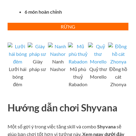
6 món hoàn chỉnh
RỪNG
Giày
Nanh
Lưỡi hái
pháp sư
Nashor
Mũ phù
Quỷ thư
Đồng hồ
bóng
thuỷ
Morello
cát
đêm
Rabadon
Zhonya
Hướng dẫn chơi
S
hyvana
Một số gợi ý trong việc tăng skill và combo
S
hyvana
sẽ
giúp bạn chơi tốt hơn vị tướng này.
Xem ngay dưới đây