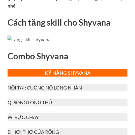
nhé
Cách tăng skill cho
S
hyvana
Combo
S
hyvana
KỸ NĂNG SHYVANA
NỘI TẠI: CUỒNG NỘ LONG NHÂN
Q: SONG LONG THỦ
W: RỰC CHÁY
E: HƠI THỞ CỦA RỒNG