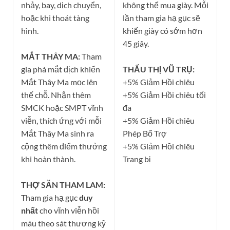
nhảy, bay, dịch chuyển,
không thể mua giày. Mỗi
hoặc khi thoát tàng
lần tham gia hạ gục sẽ
hình.
khiến giày có sớm hơn
45 giây.
MẮT THÂY MA:
Tham
gia phá mắt địch khiến
THẤU THỊ VŨ TRỤ:
Mắt Thây Ma mọc lên
+5% Giảm Hồi chiêu
thế chỗ. Nhận thêm
+5% Giảm Hồi chiêu tối
SMCK hoặc SMPT vĩnh
đa
viễn, thích ứng với mỗi
+5% Giảm Hồi chiêu
Mắt Thây Ma sinh ra
Phép Bổ Trợ
cộng thêm điểm thưởng
+5% Giảm Hồi chiêu
khi hoàn thành.
Trang bị
THỢ SĂN THAM LAM:
Tham gia hạ gục
duy
nhất
cho vĩnh viễn hồi
máu theo sát thương kỹ