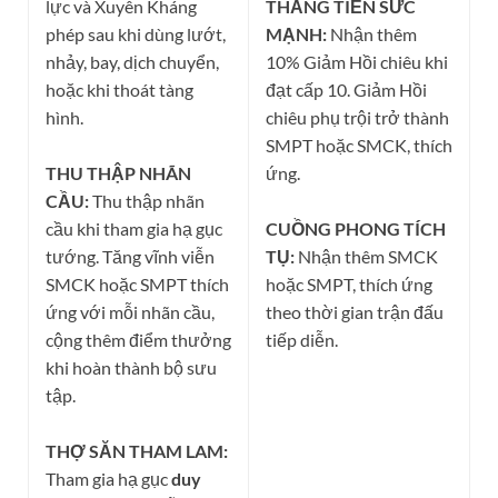
lực và Xuyên Kháng
THĂNG TIẾN SỨC
phép sau khi dùng lướt,
MẠNH:
Nhận thêm
nhảy, bay, dịch chuyển,
10% Giảm Hồi chiêu khi
hoặc khi thoát tàng
đạt cấp 10. Giảm Hồi
hình.
chiêu phụ trội trở thành
SMPT hoặc SMCK, thích
THU THẬP NHÃN
ứng.
CẦU:
Thu thập nhãn
cầu khi tham gia hạ gục
CUỒNG PHONG TÍCH
tướng. Tăng vĩnh viễn
TỤ:
Nhận thêm SMCK
SMCK hoặc SMPT thích
hoặc SMPT, thích ứng
ứng với mỗi nhãn cầu,
theo thời gian trận đấu
cộng thêm điểm thưởng
tiếp diễn.
khi hoàn thành bộ sưu
tập.
THỢ SĂN THAM LAM:
Tham gia hạ gục
duy