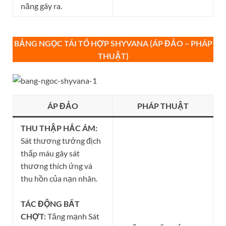
năng gây ra.
BẢNG NGỌC TÁI TỔ HỢP
SHYVANA (ÁP ĐẢO – PHÁP
THUẬT)
ÁP ĐẢO
PHÁP THUẬT
THU THẬP HẮC ÁM:
Sát thương tướng địch
thấp máu gây sát
thương thích ứng và
thu hồn của nạn nhân.
TÁC ĐỘNG BẤT
CHỢT:
Tăng mạnh Sát