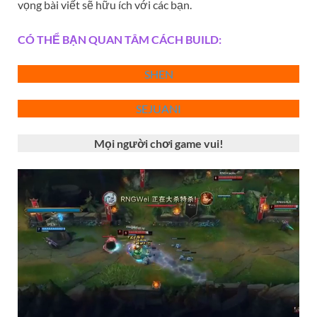
vọng bài viết sẽ hữu ích với các bạn.
CÓ THỂ BẠN QUAN TÂM CÁCH BUILD:
SHE
N
SEJUAN
I
Mọi người chơi game vui!