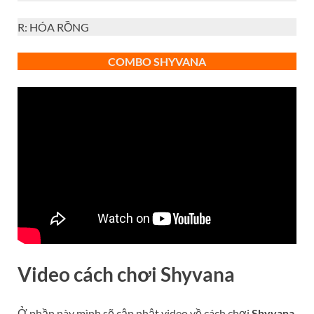
R: HÓA RỒNG
COMBO S
HYVANA
Video cách chơi Shyvana
Ở phần này mình sẽ cập nhật video về cách chơi
Shyvana