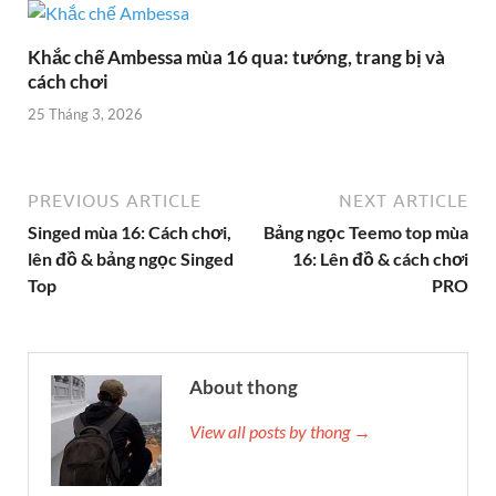
Khắc chế Ambessa mùa 16 qua: tướng, trang bị và
cách chơi
25 Tháng 3, 2026
PREVIOUS ARTICLE
NEXT ARTICLE
Singed mùa 16: Cách chơi,
Bảng ngọc Teemo top mùa
lên đồ & bảng ngọc Singed
16: Lên đồ & cách chơi
Top
PRO
About thong
View all posts by thong →