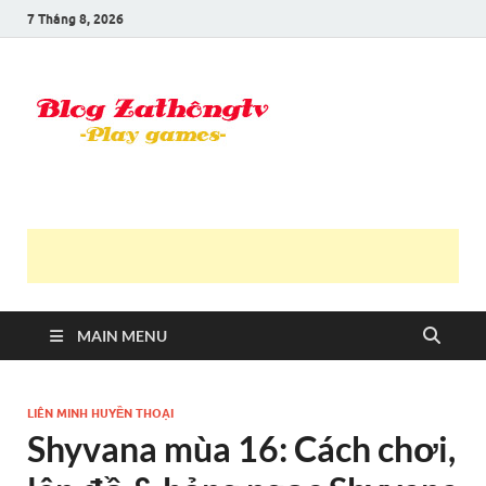
7 Tháng 8, 2026
Blog Trần
Game là niềm vui
Văn
Thông
MAIN MENU
LIÊN MINH HUYỀN THOẠI
Shyvana mùa 16: Cách chơi,