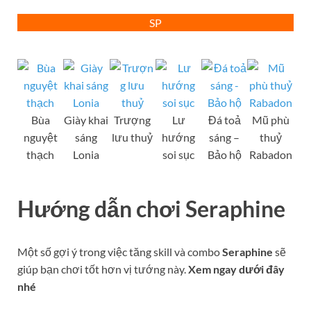
SP
Bùa
Giày khai
Trượng
Lư
Đá toả
Mũ phù
nguyệt
sáng
lưu thuỷ
hướng
sáng –
thuỷ
thạch
Lonia
soi sục
Bảo hộ
Rabadon
Hướng dẫn chơi
Seraphine
Một số gợi ý trong việc tăng skill và combo
Seraphine
sẽ
giúp bạn chơi tốt hơn vị tướng này.
Xem ngay dưới đây
nhé