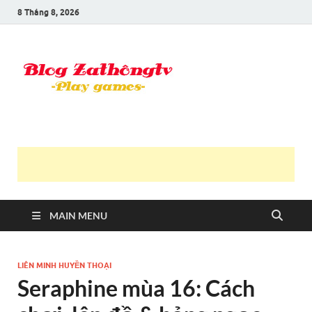
8 Tháng 8, 2026
Blog Trần
Game là niềm vui
Văn
Thông
MAIN MENU
LIÊN MINH HUYỀN THOẠI
Seraphine mùa 16: Cách