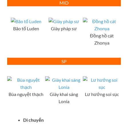
MID
Bão tố Luden
Giày pháp sư
Đồng hồ cát
Zhonya
SP
Bùa nguyệt thạch
Giày khai sáng
Lư hướng soi sục
Lonia
Di chuyển