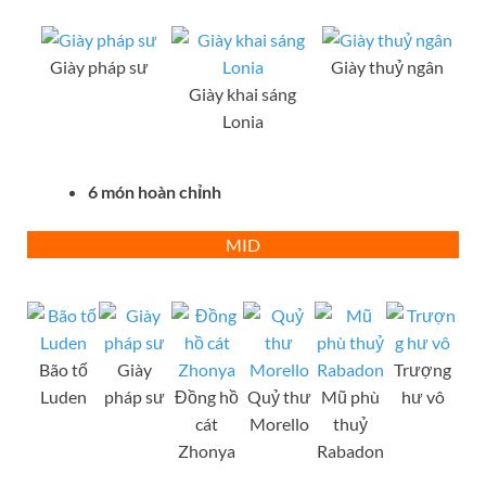
Giày pháp sư
Giày thuỷ ngân
Giày khai sáng
Lonia
6 món hoàn chỉnh
MID
Bão tố
Giày
Trượng
Luden
pháp sư
Đồng hồ
Quỷ thư
Mũ phù
hư vô
cát
Morello
thuỷ
Zhonya
Rabadon