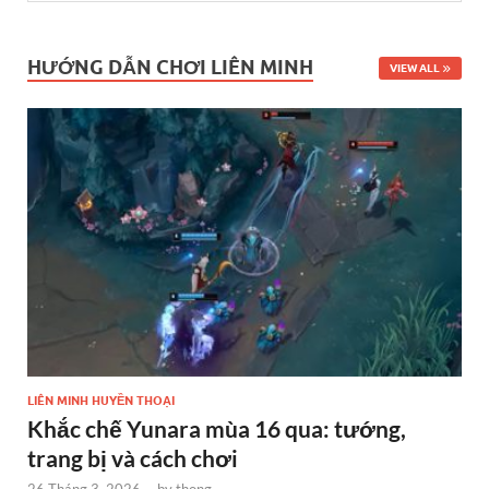
HƯỚNG DẪN CHƠI LIÊN MINH
VIEW ALL
LIÊN MINH HUYỀN THOẠI
Khắc chế Yunara mùa 16 qua: tướng,
trang bị và cách chơi
26 Tháng 3, 2026
-
by
thong