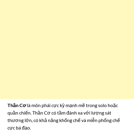
Thần Cơ
là môn phái cực kỳ mạnh mẽ trong solo hoặc
quần chiến. Thần Cơ có tầm đánh xa với lượng sát
thương lớn, có khả năng khống chế và miễn phống chế
cực bá đạo.