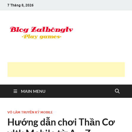
7 Tháng 8, 2026
Blog Trần
Game là niềm vui
Văn
Thông
MAIN MENU
VÕ LÂM TRUYỀN KỲ MOBILE
Hướng dẫn chơi Thần Cơ