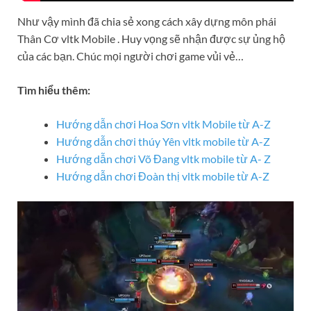
Như vậy mình đã chia sẻ xong cách xây dựng môn phái
Thân Cơ vltk Mobile . Huy vọng sẽ nhận được sự ủng hộ
của các bạn. Chúc mọi người chơi game vủi vẻ…
Tìm hiểu thêm:
Hướng dẫn chơi Hoa Sơn vltk Mobile từ A-Z
Hướng dẫn chơi thúy Yên vltk mobile từ A-Z
Hướng dẫn chơi Võ Đang vltk mobile từ A- Z
Hướng dẫn chơi Đoàn thị vltk mobile từ A-Z