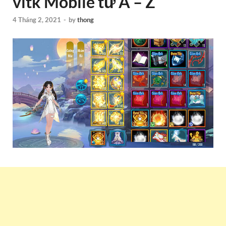
vltk Mobile từ A – Z
4 Tháng 2, 2021
-
by
thong