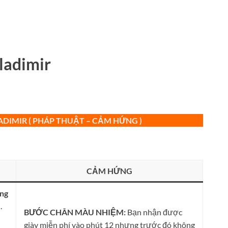
ladimir
ADIMIR ( PHÁP THUẬT – CẢM HỨNG )
CẢM HỨNG
êng
.
BƯỚC CHÂN MÀU NHIỆM:
Bạn nhận được
giày miễn phí vào phút 12 nhưng trước đó không