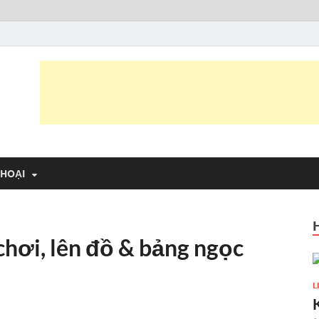
 Trần Văn Thông
 vui
THOẠI
chơi, lên đồ & bảng ngọc
L