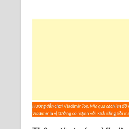
Hướng dẫn chơi
Vladimi
r Top, Mid qua cách lên đồ 
Vladimir
là vị tướng có mạnh với khả năng hồi máu