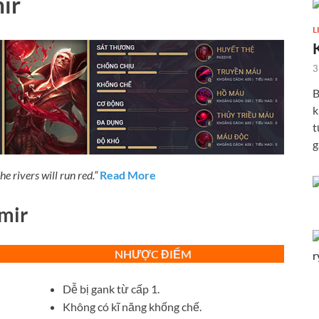
ir
L
3
B
k
t
g
he rivers will run red.
“
Read More
mir
NHƯỢC ĐIỂM
Dễ bị gank từ cấp 1.
Không có kĩ năng khống chế.