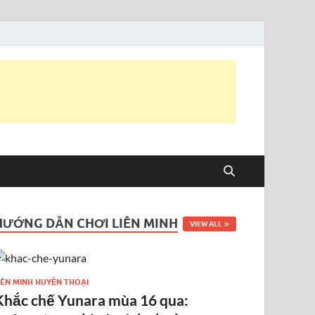
HƯỚNG DẪN CHƠI LIÊN MINH
VIEW ALL
IÊN MINH HUYỀN THOẠI
Khắc chế Yunara mùa 16 qua: