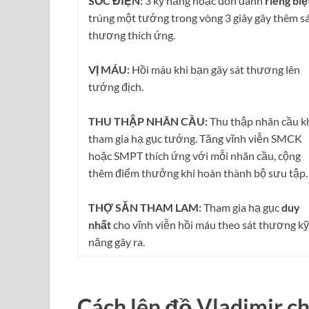
SỐC ĐIỆN:
3 kỹ năng hoặc đòn đánh
riêng biệ
trúng một tướng trong vòng 3 giây gây thêm s
thương thích ứng.
VỊ MÁU:
Hồi máu khi bạn gây sát thương lên
tướng địch.
THU THẬP NHÃN CẦU:
Thu thập nhãn cầu k
tham gia hạ gục tướng. Tăng vĩnh viễn SMCK
hoặc SMPT thích ứng với mỗi nhãn cầu, cộng
thêm điểm thưởng khi hoàn thành bộ sưu tập.
THỢ SĂN THAM LAM:
Tham gia hạ gục
duy
nhất
cho vĩnh viễn hồi máu theo sát thương kỹ
năng gây ra.
Cách lên đồ
Vladimir
c