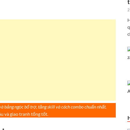
2
H
q
c
và bảng ngọc bổ trợ, tăng skill và cách combo chuẩn nhất.
 và giao tranh tổng tốt.