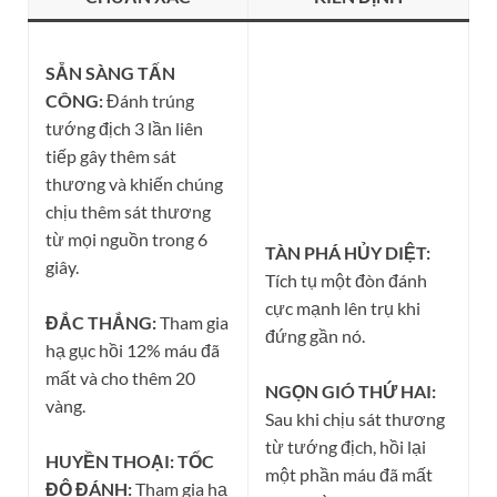
SẴN SÀNG TẤN
CÔNG:
Đánh trúng
tướng địch 3 lần liên
tiếp gây thêm sát
thương và khiến chúng
chịu thêm sát thương
từ mọi nguồn trong 6
TÀN PHÁ HỦY DIỆT:
giây.
Tích tụ một đòn đánh
cực mạnh lên trụ khi
ĐẮC THẮNG:
Tham gia
đứng gần nó.
hạ gục hồi 12% máu đã
mất và cho thêm 20
NGỌN GIÓ THỨ HAI:
vàng.
Sau khi chịu sát thương
từ tướng địch, hồi lại
HUYỀN THOẠI: TỐC
một phần máu đã mất
ĐỘ ĐÁNH:
Tham gia hạ