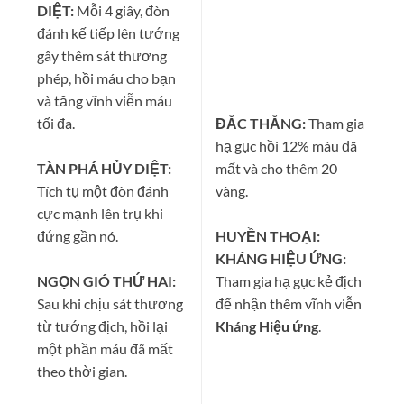
DIỆT:
Mỗi 4 giây, đòn
đánh kế tiếp lên tướng
gây thêm sát thương
phép, hồi máu cho bạn
và tăng vĩnh viễn máu
tối đa.
ĐẮC THẮNG:
Tham gia
hạ gục hồi 12% máu đã
TÀN PHÁ HỦY DIỆT:
mất và cho thêm 20
Tích tụ một đòn đánh
vàng.
cực mạnh lên trụ khi
đứng gần nó.
HUYỀN THOẠI:
KHÁNG HIỆU ỨNG:
NGỌN GIÓ THỨ HAI:
Tham gia hạ gục kẻ địch
Sau khi chịu sát thương
để nhận thêm vĩnh viễn
từ tướng địch, hồi lại
Kháng Hiệu ứng
.
một phần máu đã mất
theo thời gian.