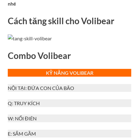
nhé
Cách tăng skill cho Volibear
Combo Volibear
KỸ NĂNG VOLIBEAR
NỘI TẠI: ĐỨA CON CỦA BÃO
Q: TRUY KÍCH
W: NỔI ĐIÊN
E: SẤM GẦM