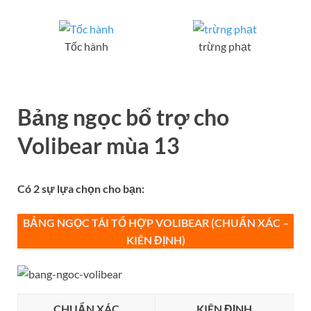
Tốc hành
trừng phạt
Bảng ngọc bổ trợ
cho
Volibear mùa 13
Có 2 sự lựa chọn cho bạn:
BẢNG NGỌC TÁI TỔ HỢP VOLIBEAR (CHUẨN XÁC –
KIÊN ĐỊNH)
CHUẨN XÁC
KIÊN ĐỊNH