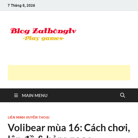
7 Tháng 8, 2026
Blog Trần
Game là niềm vui
Văn
Thông
MAIN MENU
LIÊN MINH HUYỀN THOẠI
Volibear mùa 16: Cách chơi,