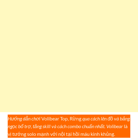
Hướng dẫn chơi
Volibear Top, Rừng
qua cách lên đồ và bảng
ngọc bổ trợ, tăng skill và cách combo chuẩn nhất. Volibear
là
vị tướng solo mạnh với nội tại hồi máu kinh khủng.