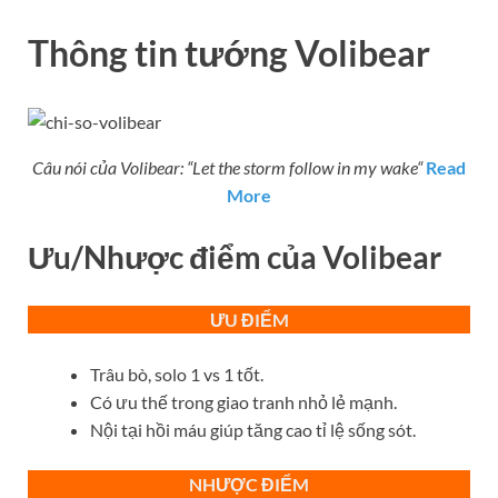
Thông tin tướng Volibear
Câu nói của Volibear: “
Let the storm follow in my wake
“
Read
More
Ưu/Nhược điểm của Volibear
ƯU ĐIỂM
Trâu bò, solo 1 vs 1 tốt.
Có ưu thế trong giao tranh nhỏ lẻ mạnh.
Nội tại hồi máu giúp tăng cao tỉ lệ sống sót.
NHƯỢC ĐIỂM