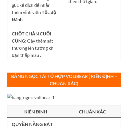
theo thời gian.
gục kẻ địch để nhận
thêm vĩnh viễn
Tốc độ
Đánh
.
CHỐT CHẶN CUỐI
CÙNG:
Gây thêm sát
thương lên tướng khi
bạn thấp máu .
BẢNG NGỌC TÁI TỔ HỢP VOLIBEAR ( KIÊN ĐỊNH –
CHUẨN XÁC
)
KIÊN ĐỊNH
CHUẨN XÁC
QUYỀN NĂNG BẤT