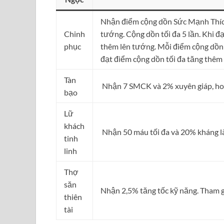
Nhận điểm cộng dồn Sức Mạnh Thích 
Chinh
tướng. Cộng dồn tối đa 5 lần. Khi đ
phục
thêm lên tướng. Mỗi điểm cộng dồn
đạt điểm cộng dồn tối đa tăng thêm
Tàn
Nhận 7 SMCK và 2% xuyên giáp, ho
bạo
Lữ
khách
Nhận 50 máu tối đa và 20% kháng 
tinh
linh
Thợ
săn
Nhận 2,5% tăng tốc kỹ năng. Tham g
thiên
tài