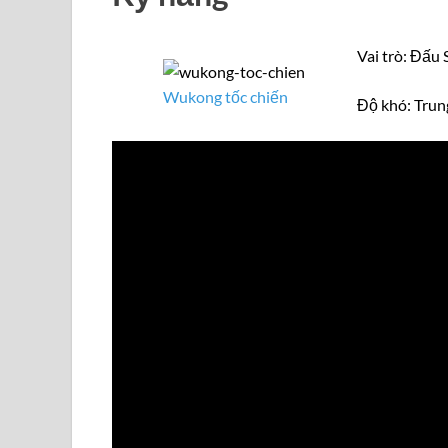
Vai trò: Đấu 
Wukong tốc chiến
Độ khó: Trun