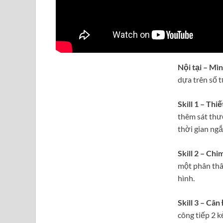
Nội tại – Mì
dựa trên số 
Skill 1 – Thi
thêm sát thươ
thời gian ngắ
Skill 2 – Chi
một phân thâ
hình.
Skill 3 – Cân
công tiếp 2 k