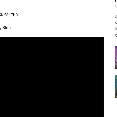
3
Sĩ/ Sát Thủ
B
k
g Bình
t
g