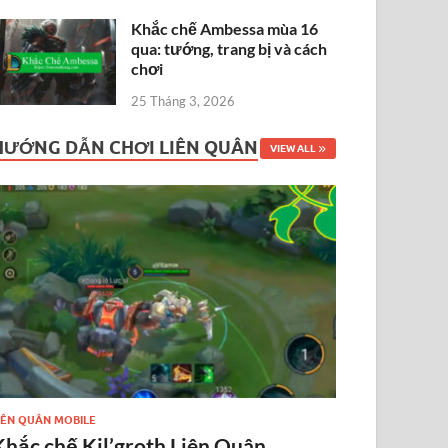
Khắc chế Ambessa mùa 16
qua: tướng, trang bị và cách
chơi
25 Tháng 3, 2026
HƯỚNG DẪN CHƠI LIÊN QUÂN
VIEW ALL
IÊN QUÂN MOBILE
Khắc chế Kil’groth Liên Quân