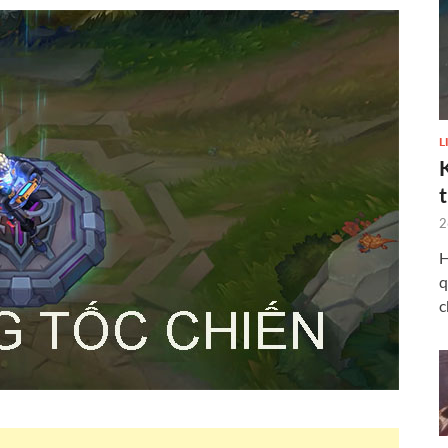
L
2
H
q
c