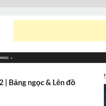
 Trần Văn Thông
 vui
THOẠI
 | Bảng ngọc & Lên đồ