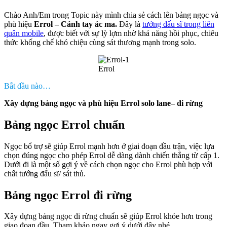
Chào Anh/Em trong Topic này mình chia sẻ cách lên bảng ngọc và
phù hiệu
Errol – Cánh tay ác ma.
Đây là
tướng đấu sĩ trong liên
quân mobile
, được biết với sự lỳ lợm nhờ khả năng hồi phục, chiêu
thức khống chế khó chiệu cùng sát thương mạnh trong solo.
Errol
Bắt đầu nào…
Xây dựng bảng ngọc và phù hiệu Errol solo lane– đi rừng
Bảng ngọc Errol chuẩn
Ngọc bổ trợ sẽ giúp Errol mạnh hơn ở giai đoạn đầu trận, việc lựa
chọn đúng ngọc cho phép Errol dễ dàng dành chiến thắng từ cấp 1.
Dưới đi là một số gợi ý về cách chọn ngọc cho Errol phù hợp với
chất tướng đấu sĩ/ sát thủ.
Bảng ngọc Errol đi rừng
Xây dựng bảng ngọc đi rừng chuẩn sẽ giúp Errol khỏe hơn trong
giao đoạn đầu. Tham khảo ngay gợi ý dưới đây nhé.