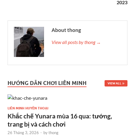
2023
About thong
View all posts by thong →
HƯỚNG DẪN CHƠI LIÊN MINH
VIEW ALL
LIÊN MINH HUYỀN THOẠI
Khắc chế Yunara mùa 16 qua: tướng,
trang bị và cách chơi
26 Tháng 3, 2026
-
by
thong