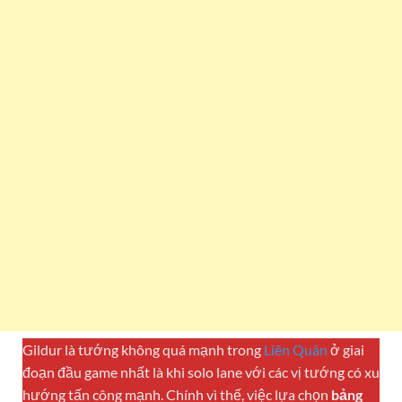
Gildur là tướng không quá mạnh trong
Liên Quân
ở giai
đoạn đầu game nhất là khi solo lane với các vị tướng có xu
hướng tấn công mạnh. Chính vì thế, việc lựa chọn
bảng