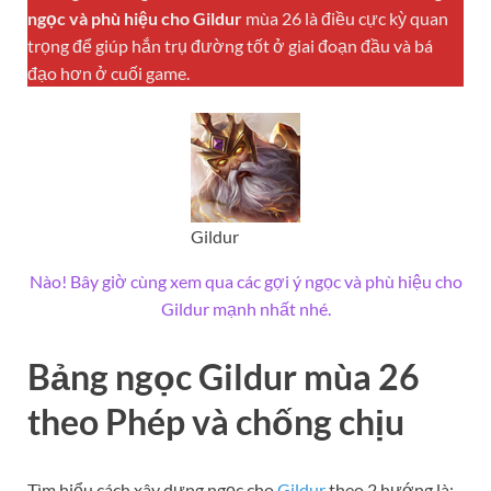
ngọc và phù hiệu cho Gildur
mùa 26 là điều cực kỳ quan
trọng để giúp hắn trụ đường tốt ở giai đoạn đầu và bá
đạo hơn ở cuối game.
Gildur
Nào! Bây giờ cùng xem qua các gợi ý ngọc và phù hiệu cho
Gildur mạnh nhất nhé.
Bảng ngọc Gildur mùa 26
theo Phép và chống chịu
Tìm hiểu cách xây dựng ngọc cho
Gildur
theo 2 hướng là: