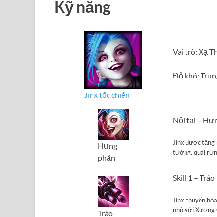
Kỹ năng
Vai trò: Xạ T
Độ khó: Trun
Jinx tốc chiến
Nội tại – Hư
Jinx được tăng 
Hưng
tướng, quái rừn
phấn
Skill 1 – Tráo
Jinx chuyển hóa
nhỏ với Xương C
Tráo