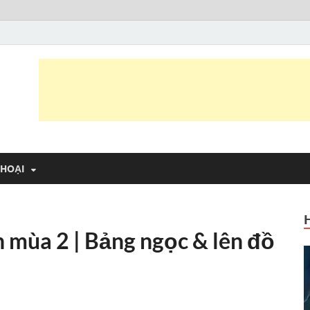
 Trần Văn Thông
 vui
THOẠI
n mùa 2 | Bảng ngọc & lên đồ