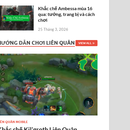
Khắc chế Ambessa mùa 16
qua: tướng, trang bị và cách
chơi
25 Tháng 3, 2026
HƯỚNG DẪN CHƠI LIÊN QUÂN
VIEW ALL
IÊN QUÂN MOBILE
Khắc chế Kil’groth Liên Quân