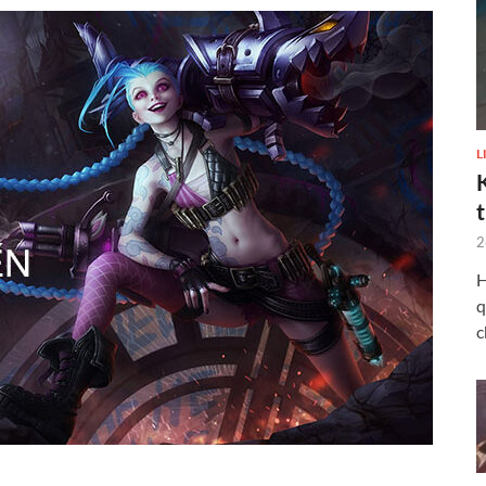
L
2
H
q
c