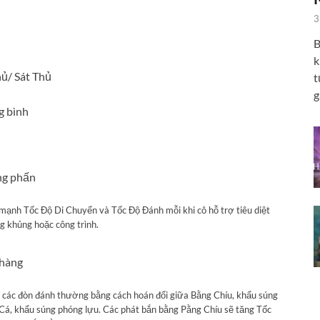
3
B
k
hủ/ Sát Thủ
t
g
g bình
ng phấn
mạnh Tốc Độ Di Chuyển và Tốc Độ Đánh mỗi khi cô hỗ trợ tiêu diệt
g khủng hoặc công trình.
 hàng
 các đòn đánh thường bằng cách hoán đổi giữa Bằng Chíu, khẩu súng
á, khẩu súng phóng lựu. Các phát bắn bằng Pằng Chíu sẽ tăng Tốc