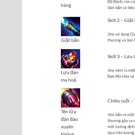
Độ Đánh, còn cá
hàng
tầm bắn và tiê
Skill 2 – Giật
Jinx sử dụng Gi
Giật bắn
thương và làm lộ
Skill 3 – Lựu
Jinx ném ra một
Lựu đạn
Đạn Ma Hỏa sẽ t
ma hoả
Chiêu cuối –
Tên lửa
Jinx bắn ra một 
đạn đạo
thương gây ra d
xuyên
một tướng địch,
dựa trên lượng
khủng