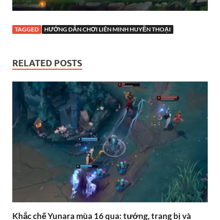
TAGGED
HƯỚNG DẪN CHƠI LIÊN MINH HUYỀN THOẠI
RELATED POSTS
Khắc chế Yunara mùa 16 qua: tướng, trang bị và