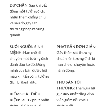
DƯ CHẤN:
Sau khi bất
động một tướng địch,
nhận thêm chống chịu
và sau đó gây sát
thương phép ra xung
quanh.
SUỐI NGUỒN SINH
PHÁT BẮN ĐƠN GIẢN:
MỆNH:
Hạn chế di
Gây thêm sát thương
chuyển một tướng địch
chuẩn lên tướng địch bị
đánh dấu kẻ đó. Đồng
hạn chế di chuyển hoặc
minh của bạn được hồi
hành động.
máu khi tấn công tướng
địch bị đánh dấu.
THỢ SĂN TỐI
THƯỢNG:
Tham gia hạ
KIỂM SOÁT ĐIỀU
gục
duy nhất
tăng vĩnh
KIỆN:
Sau 12 phút nhận
viễn giảm hồi chiêu
thêm +9 Giáp và +9
chiêu cuối.