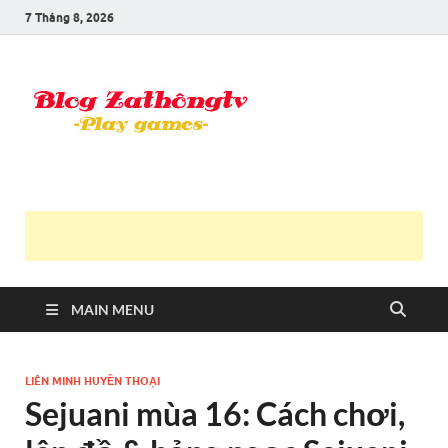
7 Tháng 8, 2026
Blog Trần
Game là niềm vui
Văn
Thông
MAIN MENU
LIÊN MINH HUYỀN THOẠI
Sejuani mùa 16: Cách chơi,