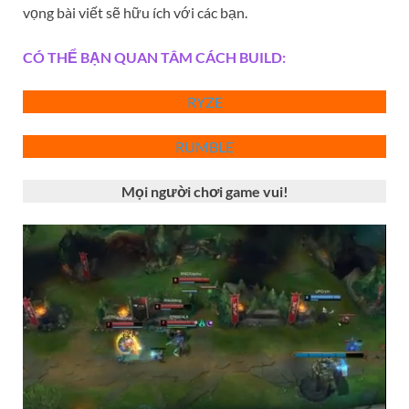
vọng bài viết sẽ hữu ích với các bạn.
CÓ THỂ BẠN QUAN TÂM CÁCH BUILD:
RYZE
RUMBL
E
Mọi người chơi game vui!