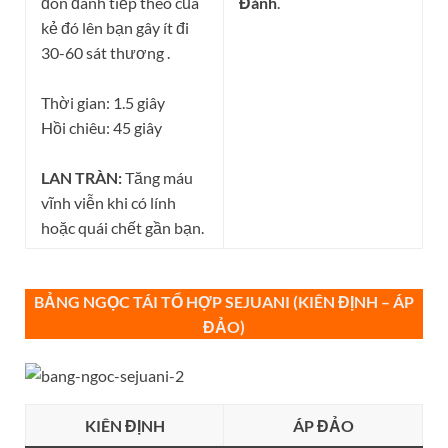
đòn đánh tiếp theo của
Đánh
.
kẻ đó lên bạn gây ít đi
30-60 sát thương .
Thời gian: 1.5 giây
Hồi chiêu: 45 giây
LAN TRÀN:
Tăng máu
vĩnh viễn khi có lính
hoặc quái chết gần bạn.
BẢNG NGỌC TÁI TỔ HỢP
SEJUANI (KIÊN ĐỊNH – ÁP
ĐẢO)
KIÊN ĐỊNH
ÁP ĐẢO