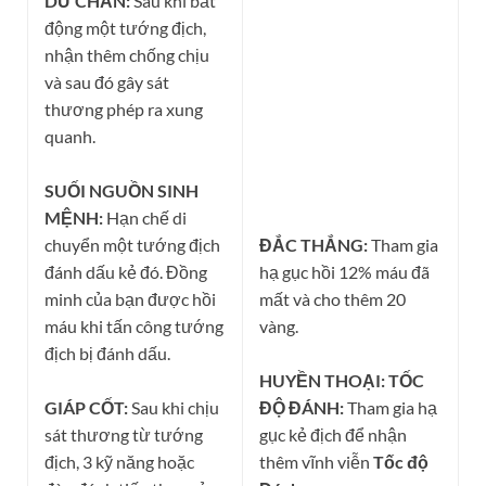
DƯ CHẤN:
Sau khi bất
động một tướng địch,
nhận thêm chống chịu
và sau đó gây sát
thương phép ra xung
quanh.
SUỐI NGUỒN SINH
MỆNH:
Hạn chế di
chuyển một tướng địch
ĐẮC THẮNG:
Tham gia
đánh dấu kẻ đó. Đồng
hạ gục hồi 12% máu đã
minh của bạn được hồi
mất và cho thêm 20
máu khi tấn công tướng
vàng.
địch bị đánh dấu.
HUYỀN THOẠI: TỐC
GIÁP CỐT:
Sau khi chịu
ĐỘ ĐÁNH:
Tham gia hạ
sát thương từ tướng
gục kẻ địch để nhận
địch, 3 kỹ năng hoặc
thêm vĩnh viễn
Tốc độ