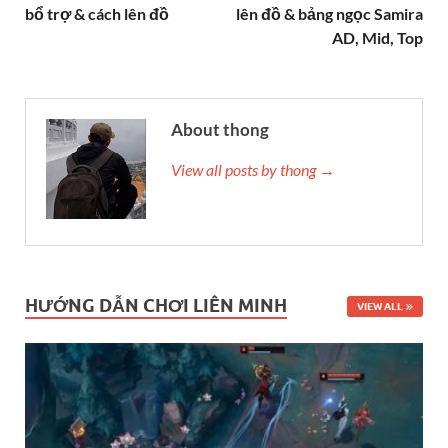
bổ trợ & cách lên đồ
lên đồ & bảng ngọc Samira
AD, Mid, Top
About thong
View all posts by thong →
HƯỚNG DẪN CHƠI LIÊN MINH
VIEW ALL