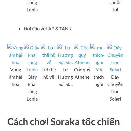
sáng
chuộc
Lonia
tội
Đối đầu với AP & TANK
Vọng
Lời thề
Lư
Cốc quỷ
Mũ
âm hài
Giày
hộ vệ
Hương
Athene
thích
Dây
hoà
khai
Sôi Sục
nghi
Chuyền
sáng
Iron
Lonia
Solari
Cách chơi Soraka tốc chiến