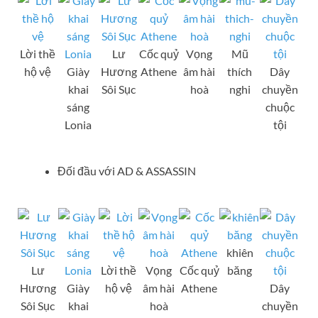
Lời thề
Lư
Cốc quỷ
Vọng
Mũ
hộ vệ
Giày
Hương
Athene
âm hài
thích
Dây
khai
Sôi Sục
hoà
nghi
chuyền
sáng
chuộc
Lonia
tội
Đối đầu với AD & ASSASSIN
khiên
Lư
Lời thề
Vọng
Cốc quỷ
băng
Hương
Giày
hộ vệ
âm hài
Athene
Dây
Sôi Sục
khai
hoà
chuyền