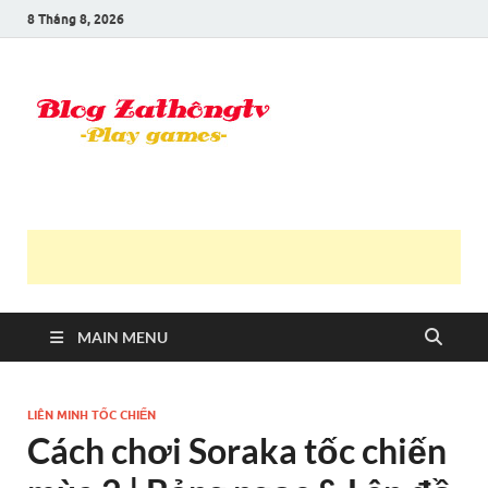
8 Tháng 8, 2026
Blog Trần
Game là niềm vui
Văn
Thông
MAIN MENU
LIÊN MINH TỐC CHIẾN
Cách chơi Soraka tốc chiến