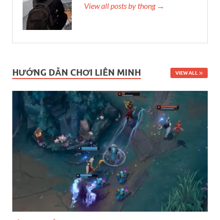
View all posts by thong →
HƯỚNG DẪN CHƠI LIÊN MINH
VIEW ALL