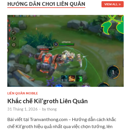
HƯỚNG DẪN CHƠI LIÊN QUÂN
VIEW ALL
LIÊN QUÂN MOBILE
Khắc chế Kil’groth Liên Quân
31 Tháng 1, 2026
-
by
thong
Bài viết tại Tranvanthong.com – Hướng dẫn cách khắc
chế Kil’groth hiệu quả nhất qua việc chọn tướng, lên