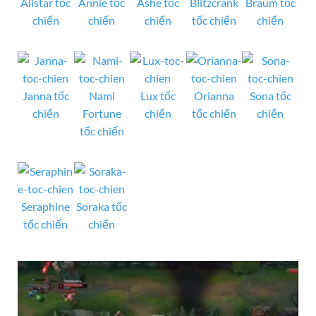
Alistar tốc
Annie tốc
Ashe tốc
Blitzcrank
Braum tốc
chiến
chiến
chiến
tốc chiến
chiến
Janna tốc
Nami
Lux tốc
Orianna
Sona tốc
chiến
Fortune
chiến
tốc chiến
chiến
tốc chiến
Seraphine
Soraka tốc
tốc chiến
chiến